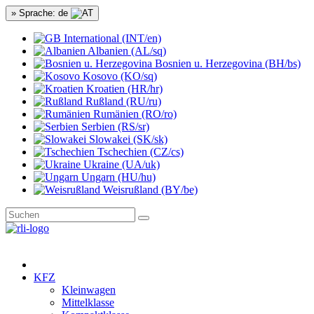
» Sprache: de
International (INT/en)
Albanien (AL/sq)
Bosnien u. Herzegovina (BH/bs)
Kosovo (KO/sq)
Kroatien (HR/hr)
Rußland (RU/ru)
Rumänien (RO/ro)
Serbien (RS/sr)
Slowakei (SK/sk)
Tschechien (CZ/cs)
Ukraine (UA/uk)
Ungarn (HU/hu)
Weisrußland (BY/be)
KFZ
Kleinwagen
Mittelklasse