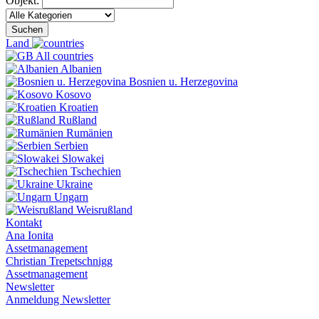
Objekt:
Suchen
Land
All countries
Albanien
Bosnien u. Herzegovina
Kosovo
Kroatien
Rußland
Rumänien
Serbien
Slowakei
Tschechien
Ukraine
Ungarn
Weisrußland
Kontakt
Ana Ionita
Assetmanagement
Christian Trepetschnigg
Assetmanagement
Newsletter
Anmeldung Newsletter