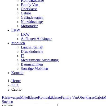
Kompaktklasse
Family Van
Oberklasse
Cabrio
Geländewagen
Nutzfahrzeuge
Motorräder
LKW
LKW
Auflieger/ Anhänger
Mobilien
Landwirtschaft
Druckindustrie
IT
Medizinische Ausrüstung
Baumaschinen
Sonstige Mobilien
Kontakt
Home
KFZ
Cabrio
Kleinwagen
Mittelklasse
Kompaktklasse
Family Van
Oberklasse
Cabrio
Suchen