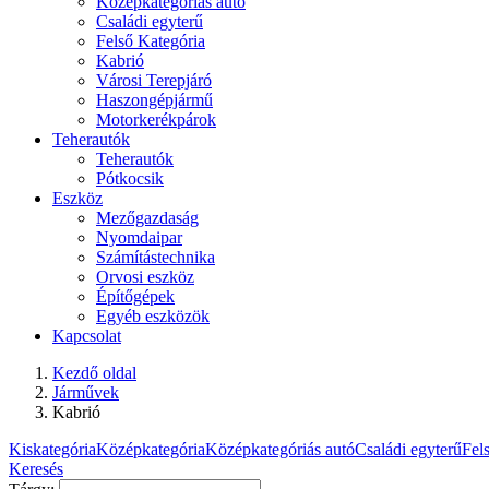
Középkategóriás autó
Családi egyterű
Felső Kategória
Kabrió
Városi Terepjáró
Haszongépjármű
Motorkerékpárok
Teherautók
Teherautók
Pótkocsik
Eszköz
Mezőgazdaság
Nyomdaipar
Számítástechnika
Orvosi eszköz
Építőgépek
Egyéb eszközök
Kapcsolat
Kezdő oldal
Járművek
Kabrió
Kiskategória
Középkategória
Középkategóriás autó
Családi egyterű
Fel
Keresés