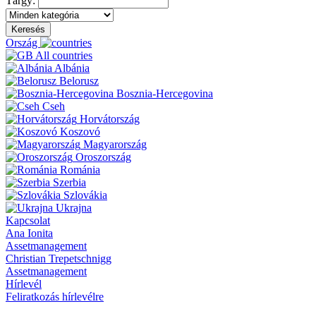
Tárgy:
Keresés
Ország
All countries
Albánia
Belorusz
Bosznia-Hercegovina
Cseh
Horvátország
Koszovó
Magyarország
Oroszország
Románia
Szerbia
Szlovákia
Ukrajna
Kapcsolat
Ana Ionita
Assetmanagement
Christian Trepetschnigg
Assetmanagement
Hírlevél
Feliratkozás hírlevélre