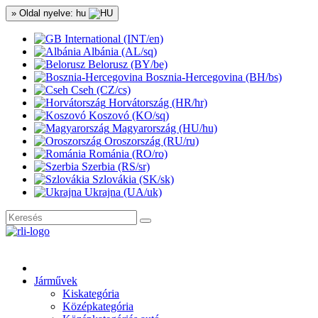
» Oldal nyelve: hu
International (INT/en)
Albánia (AL/sq)
Belorusz (BY/be)
Bosznia-Hercegovina (BH/bs)
Cseh (CZ/cs)
Horvátország (HR/hr)
Koszovó (KO/sq)
Magyarország (HU/hu)
Oroszország (RU/ru)
Románia (RO/ro)
Szerbia (RS/sr)
Szlovákia (SK/sk)
Ukrajna (UA/uk)
Járművek
Kiskategória
Középkategória