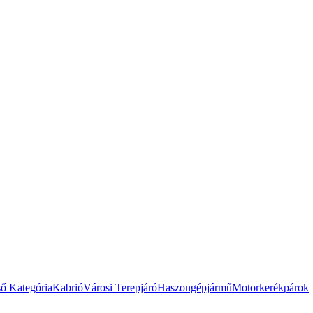
ső Kategória
Kabrió
Városi Terepjáró
Haszongépjármű
Motorkerékpárok