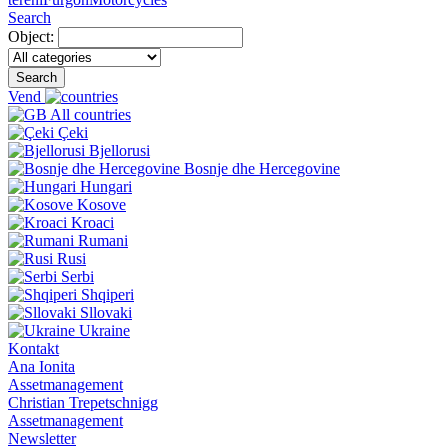
Search
Object:
Search
Vend
All countries
Çeki
Bjellorusi
Bosnje dhe Hercegovine
Hungari
Kosove
Kroaci
Rumani
Rusi
Serbi
Shqiperi
Sllovaki
Ukraine
Kontakt
Ana Ionita
Assetmanagement
Christian Trepetschnigg
Assetmanagement
Newsletter