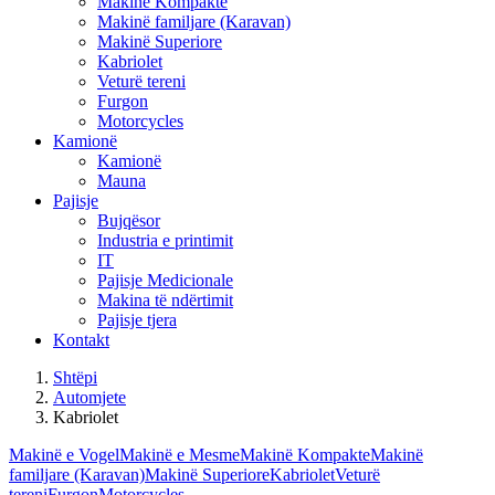
Makinë Kompakte
Makinë familjare (Karavan)
Makinë Superiore
Kabriolet
Veturë tereni
Furgon
Motorcycles
Kamionë
Kamionë
Mauna
Pajisje
Bujqësor
Industria e printimit
IT
Pajisje Medicionale
Makina të ndërtimit
Pajisje tjera
Kontakt
Shtëpi
Automjete
Kabriolet
Makinë e Vogel
Makinë e Mesme
Makinë Kompakte
Makinë
familjare (Karavan)
Makinë Superiore
Kabriolet
Veturë
tereni
Furgon
Motorcycles