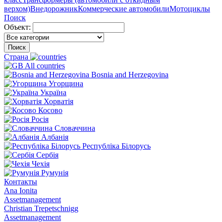
верхом)
Внедорожник
Коммерческие автомобили
Мотоциклы
Поиск
Объект:
Поиск
Страна
All countries
Bosnia and Herzegovina
Угорщина
Україна
Хорватія
Косово
Росія
Словаччина
Албанія
Республіка Білорусь
Сербія
Чехія
Румунія
Контакты
Ana Ionita
Assetmanagement
Christian Trepetschnigg
Assetmanagement