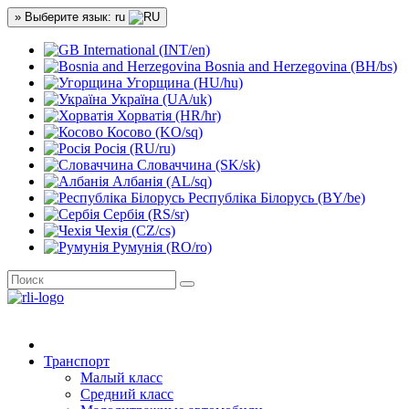
» Выберите язык: ru
International (INT/en)
Bosnia and Herzegovina (BH/bs)
Угорщина (HU/hu)
Україна (UA/uk)
Хорватія (HR/hr)
Косово (KO/sq)
Росія (RU/ru)
Словаччина (SK/sk)
Албанія (AL/sq)
Республіка Білорусь (BY/be)
Сербія (RS/sr)
Чехія (CZ/cs)
Румунія (RO/ro)
Транспорт
Малый класс
Средний класс