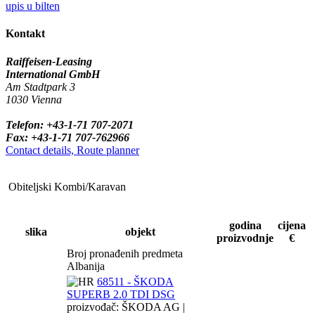
upis u bilten
Kontakt
Raiffeisen-Leasing
International GmbH
Am Stadtpark 3
1030 Vienna
Telefon: +43-1-71 707-2071
Fax: +43-1-71 707-762966
Contact details, Route planner
Obiteljski Kombi/Karavan
godina
cijena
slika
objekt
proizvodnje
€
Broj pronađenih predmeta
Albanija
68511 - ŠKODA
SUPERB 2.0 TDI DSG
proizvođač: ŠKODA AG |