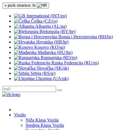
» jezik stranice: hr
International (INT/en)
Češka (CZ/cs)
Albanija (AL/sq)
Bjelorusija (BY/be)
Bosna i Hercegovina (BH/bs)
Hrvatska (HR/hr)
Kosovo (KO/sq)
Mađarska (HU/hu)
Rumunjska (RO/ro)
Ruska Federacija (RU/ru)
Slovačka (SK/sk)
Srbija (RS/sr)
Ukrajina (UA/uk)
Vozilo
Niža Klasa Vozila
Srednja Klasa Vozila