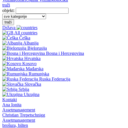
traži
objekt:
traži
Država
All countries
Češka
Albanija
Bjelorusija
Bosna i Hercegovina
Hrvatska
Kosovo
Mađarska
Rumunjska
Ruska Federacija
Slovačka
Srbija
Ukrajina
Kontakt
Ana Ionita
Assetmanagement
Christian Trepetschnigg
Assetmanagement
brošura, bilten