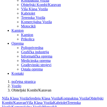
Kompaktna Vozila
Obiteljski Kombi/Karavan
Viša Klasa Vozila
Kabriolet
Terenska Vozila
Komercijalna Vozila
Motocikli
Kamion
Kamion
Prikolica
Oprema
Poljoprivredna
Grafička industrija
Informatička oprema
Medicinska oprema
Građevinski strojevi
Ostala oprema
Kontakt
početna stranica
Vozilo
Obiteljski Kombi/Karavan
Niža Klasa Vozila
Srednja Klasa Vozila
Kompaktna Vozila
Obiteljski
Kombi/Karavan
Viša Klasa Vozila
Kabriolet
Terenska
Vozila
Komercijalna Vozila
Motocikli