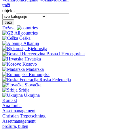
traži
objekt:
traži
Država
All countries
Češka
Albanija
Bjelorusija
Bosna i Hercegovina
Hrvatska
Kosovo
Mađarska
Rumunjska
Ruska Federacija
Slovačka
Srbija
Ukrajina
Kontakt
Ana Ionita
Assetmanagement
Christian Trepetschnigg
Assetmanagement
brošura, bilten