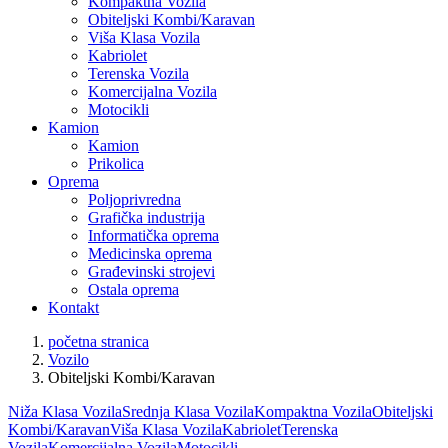
Kompaktna Vozila
Obiteljski Kombi/Karavan
Viša Klasa Vozila
Kabriolet
Terenska Vozila
Komercijalna Vozila
Motocikli
Kamion
Kamion
Prikolica
Oprema
Poljoprivredna
Grafička industrija
Informatička oprema
Medicinska oprema
Građevinski strojevi
Ostala oprema
Kontakt
početna stranica
Vozilo
Obiteljski Kombi/Karavan
Niža Klasa Vozila
Srednja Klasa Vozila
Kompaktna Vozila
Obiteljski
Kombi/Karavan
Viša Klasa Vozila
Kabriolet
Terenska
Vozila
Komercijalna Vozila
Motocikli