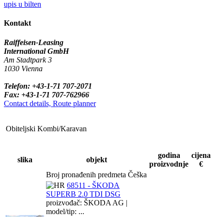
upis u bilten
Kontakt
Raiffeisen-Leasing
International GmbH
Am Stadtpark 3
1030 Vienna
Telefon: +43-1-71 707-2071
Fax: +43-1-71 707-762966
Contact details, Route planner
Obiteljski Kombi/Karavan
godina
cijena
slika
objekt
proizvodnje
€
Broj pronađenih predmeta Češka
68511 - ŠKODA
SUPERB 2.0 TDI DSG
proizvođač: ŠKODA AG |
model/tip: ...