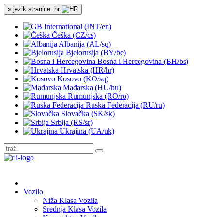
» jezik stranice: hr
International (INT/en)
Češka (CZ/cs)
Albanija (AL/sq)
Bjelorusija (BY/be)
Bosna i Hercegovina (BH/bs)
Hrvatska (HR/hr)
Kosovo (KO/sq)
Mađarska (HU/hu)
Rumunjska (RO/ro)
Ruska Federacija (RU/ru)
Slovačka (SK/sk)
Srbija (RS/sr)
Ukrajina (UA/uk)
Vozilo
Niža Klasa Vozila
Srednja Klasa Vozila