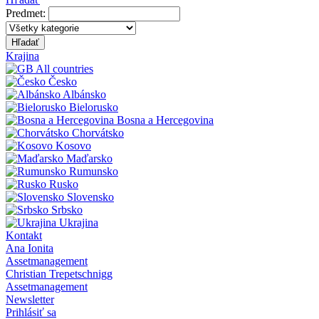
Predmet:
Hľadať
Krajina
All countries
Česko
Albánsko
Bielorusko
Bosna a Hercegovina
Chorvátsko
Kosovo
Maďarsko
Rumunsko
Rusko
Slovensko
Srbsko
Ukrajina
Kontakt
Ana Ionita
Assetmanagement
Christian Trepetschnigg
Assetmanagement
Newsletter
Prihlásiť sa