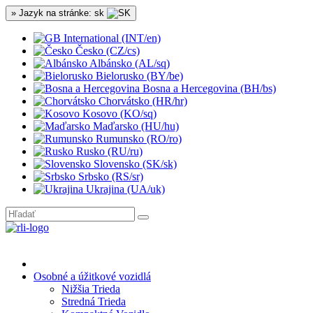
» Jazyk na stránke: sk
International (INT/en)
Česko (CZ/cs)
Albánsko (AL/sq)
Bielorusko (BY/be)
Bosna a Hercegovina (BH/bs)
Chorvátsko (HR/hr)
Kosovo (KO/sq)
Maďarsko (HU/hu)
Rumunsko (RO/ro)
Rusko (RU/ru)
Slovensko (SK/sk)
Srbsko (RS/sr)
Ukrajina (UA/uk)
Osobné a úžitkové vozidlá
Nižšia Trieda
Stredná Trieda