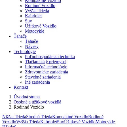
Kompaktné Vozidlo
Rodinné Vozidlo
Vyššia Trieda
Kabriolet
Suv
Úžitkové Vozidlo
Motocykle
Ťahače
Ťahače
Návesy
Technológie
Poľnohospodárska technika
Tlačiarenský priemysel
Informačné technológie
Zdravotnícke zariadenia
Stavebné zariadenia
Iné zariadenia
Kontakt
Úvodná strana
Osobné a úžitkové vozidlá
Rodinné Vozidlo
Nižšia Trieda
Stredná Trieda
Kompaktné Vozidlo
Rodinné
Vozidlo
Vyššia Trieda
Kabriolet
Suv
Úžitkové Vozidlo
Motocykle
Hľadať