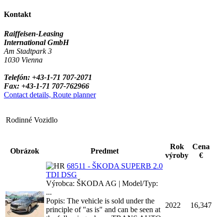
Kontakt
Raiffeisen-Leasing
International GmbH
Am Stadtpark 3
1030 Vienna
Telefón: +43-1-71 707-2071
Fax: +43-1-71 707-762966
Contact details, Route planner
Rodinné Vozidlo
Rok
Cena
Obrázok
Predmet
výroby
€
68511 - ŠKODA SUPERB 2.0
TDI DSG
Výrobca: ŠKODA AG | Model/Typ:
...
Popis: The vehicle is sold under the
2022
16,347
principle of "as is" and can be seen at