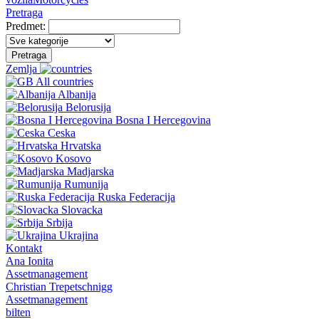
Pretraga
Predmet:
Pretraga
Zemlja
All countries
Albanija
Belorusija
Bosna I Hercegovina
Ceska
Hrvatska
Kosovo
Madjarska
Rumunija
Ruska Federacija
Slovacka
Srbija
Ukrajina
Kontakt
Ana Ionita
Assetmanagement
Christian Trepetschnigg
Assetmanagement
bilten