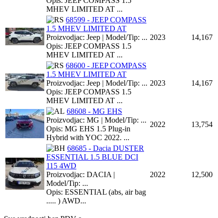
Opis: JEEP COMPASS 1.5
MHEV LIMITED AT ...
68599 - JEEP COMPASS
1.5 MHEV LIMITED AT
Proizvodjac: Jeep | Model/Tip: ...
2023
14,167
Opis: JEEP COMPASS 1.5
MHEV LIMITED AT ...
68600 - JEEP COMPASS
1.5 MHEV LIMITED AT
Proizvodjac: Jeep | Model/Tip: ...
2023
14,167
Opis: JEEP COMPASS 1.5
MHEV LIMITED AT ...
68608 - MG EHS
Proizvodjac: MG | Model/Tip: ...
2022
13,754
Opis: MG EHS 1.5 Plug-in
Hybrid with YOC 2022. ...
68685 - Dacia DUSTER
ESSENTIAL 1.5 BLUE DCI
115 4WD
Proizvodjac: DACIA |
2022
12,500
Model/Tip: ...
Opis: ESSENTIAL (abs, air bag
..... ) AWD...