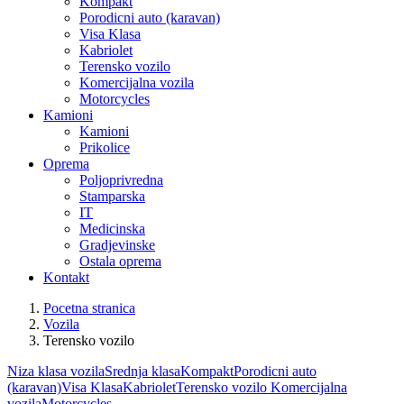
Kompakt
Porodicni auto (karavan)
Visa Klasa
Kabriolet
Terensko vozilo
Komercijalna vozila
Motorcycles
Kamioni
Kamioni
Prikolice
Oprema
Poljoprivredna
Stamparska
IT
Medicinska
Gradjevinske
Ostala oprema
Kontakt
Pocetna stranica
Vozila
Terensko vozilo
Niza klasa vozila
Srednja klasa
Kompakt
Porodicni auto
(karavan)
Visa Klasa
Kabriolet
Terensko vozilo
Komercijalna
vozila
Motorcycles