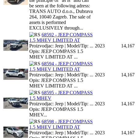
the principle of "as is" and can
be seen at the following adress:
TRANS AUTO d.o.o., Dubrava
264, 10040 Zagreb. The sale of
assets is performed
EXCLUSIVELY through...
68592 - JEEP COMPASS
1.5 MHEV LIMITED AT
Proizvodjac: Jeep | Model/Tip: ...
2023
14,167
Opis: JEEP COMPASS 1.5
MHEV LIMITED AT ...
68594 - JEEP COMPASS
1.5 MHEV LIMITED AT
Proizvodjac: Jeep | Model/Tip: ...
2023
14,167
Opis: JEEP COMPASS 1.5
MHEV LIMITED AT ...
68595 - JEEP COMPASS
1.5 MHEV
Proizvodjac: Jeep | Model/Tip: ...
2023
14,167
Opis: JEEP COMPASS 1.5
MHEV...
68598 - JEEP COMPASS
1.5 MHEV LIMITED AT
Proizvodjac: Jeep | Model/Tip: ...
2023
14,167