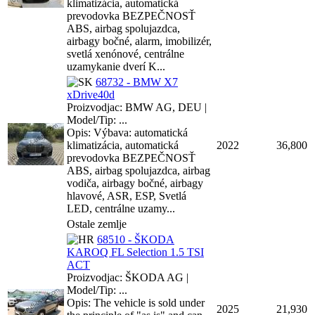
klimatizácia, automatická
prevodovka BEZPEČNOSŤ
ABS, airbag spolujazdca,
airbagy bočné, alarm, imobilizér,
svetlá xenónové, centrálne
uzamykanie dverí K...
68732 - BMW X7
xDrive40d
Proizvodjac: BMW AG, DEU |
Model/Tip: ...
Opis: Výbava: automatická
klimatizácia, automatická
2022
36,800
prevodovka BEZPEČNOSŤ
ABS, airbag spolujazdca, airbag
vodiča, airbagy bočné, airbagy
hlavové, ASR, ESP, Svetlá
LED, centrálne uzamy...
Ostale zemlje
68510 - ŠKODA
KAROQ FL Selection 1.5 TSI
ACT
Proizvodjac: ŠKODA AG |
Model/Tip: ...
Opis: The vehicle is sold under
2025
21,930