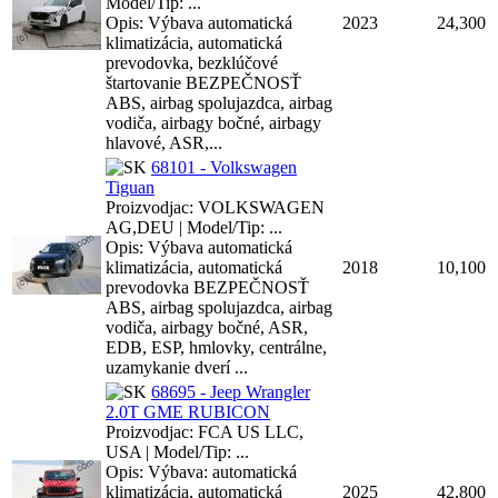
Model/Tip: ...
Opis: Výbava automatická
2023
24,300
klimatizácia, automatická
prevodovka, bezklúčové
štartovanie BEZPEČNOSŤ
ABS, airbag spolujazdca, airbag
vodiča, airbagy bočné, airbagy
hlavové, ASR,...
68101 - Volkswagen
Tiguan
Proizvodjac: VOLKSWAGEN
AG,DEU | Model/Tip: ...
Opis: Výbava automatická
klimatizácia, automatická
2018
10,100
prevodovka BEZPEČNOSŤ
ABS, airbag spolujazdca, airbag
vodiča, airbagy bočné, ASR,
EDB, ESP, hmlovky, centrálne,
uzamykanie dverí ...
68695 - Jeep Wrangler
2.0T GME RUBICON
Proizvodjac: FCA US LLC,
USA | Model/Tip: ...
Opis: Výbava: automatická
klimatizácia, automatická
2025
42,800