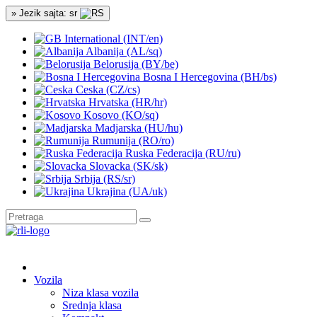
» Jezik sajta: sr
International (INT/en)
Albanija (AL/sq)
Belorusija (BY/be)
Bosna I Hercegovina (BH/bs)
Ceska (CZ/cs)
Hrvatska (HR/hr)
Kosovo (KO/sq)
Madjarska (HU/hu)
Rumunija (RO/ro)
Ruska Federacija (RU/ru)
Slovacka (SK/sk)
Srbija (RS/sr)
Ukrajina (UA/uk)
Vozila
Niza klasa vozila
Srednja klasa