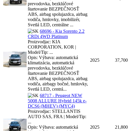
prevodovka, bezklúčové
štartovanie BEZPEČNOSŤ
ABS, airbag spolujazdca, airbag
vodiča, hmlovky, imobilizér,
Svetlá LED, centrálne ...
68696 - Kia Sorento 2.2
CRDi 4WD Platinum
Proizvodjac: KIA
CORPORATION, KOR |
Model/Tip: ...
Opis: Výbava: automatická
2025
37,700
klimatizácia, automatická
prevodovka, bezklúčové
štartovanie BEZPEČNOSŤ
ABS, airbag spolujazdca, airbag
vodiča, airbagy bočné, hmlovky,
Svetlá LED, centrá...
68717 - Peugeot NEW
5008 ALLURE Hybrid 145k e-
DCS6 (MHEV) (MYC4)
Proizvodjac: STELLANTIS
AUTO SAS, FRA | Model/Tip:
...
Opis: Výbava: automatická
2025
21,800