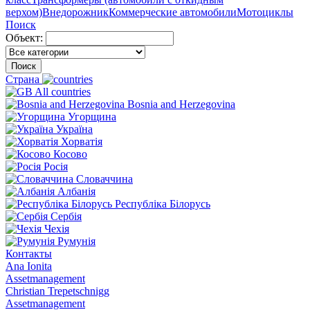
верхом)
Внедорожник
Коммерческие автомобили
Мотоциклы
Поиск
Объект:
Поиск
Страна
All countries
Bosnia and Herzegovina
Угорщина
Україна
Хорватія
Косово
Росія
Словаччина
Албанія
Республіка Білорусь
Сербія
Чехія
Румунія
Контакты
Ana Ionita
Assetmanagement
Christian Trepetschnigg
Assetmanagement