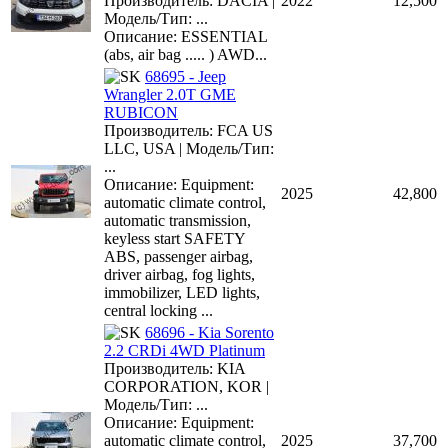
Производитель: DACIA |
2022
12,500
Модель/Тип: ...
Описание: ESSENTIAL
(abs, air bag ..... ) AWD...
68695 - Jeep
Wrangler 2.0T GME
RUBICON
Производитель: FCA US
LLC, USA | Модель/Тип:
...
Описание: Equipment:
2025
42,800
automatic climate control,
automatic transmission,
keyless start SAFETY
ABS, passenger airbag,
driver airbag, fog lights,
immobilizer, LED lights,
central locking ...
68696 - Kia Sorento
2.2 CRDi 4WD Platinum
Производитель: KIA
CORPORATION, KOR |
Модель/Тип: ...
Описание: Equipment:
automatic climate control,
2025
37,700