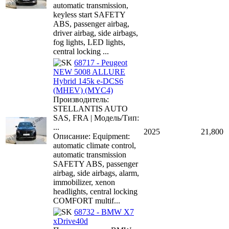
automatic transmission,
keyless start SAFETY
ABS, passenger airbag,
driver airbag, side airbags,
fog lights, LED lights,
central locking ...
68717 - Peugeot
NEW 5008 ALLURE
Hybrid 145k e-DCS6
(MHEV) (MYC4)
Производитель:
STELLANTIS AUTO
SAS, FRA | Модель/Тип:
...
2025
21,800
Описание: Equipment:
automatic climate control,
automatic transmission
SAFETY ABS, passenger
airbag, side airbags, alarm,
immobilizer, xenon
headlights, central locking
COMFORT multif...
68732 - BMW X7
xDrive40d