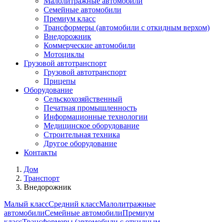
Малолитражные автомобили
Семейные автомобили
Премиум класс
Трансформеры (автомобили с откидным верхом)
Внедорожник
Коммерческие автомобили
Мотоциклы
Грузовой автотранспорт
Грузовой автотранспорт
Прицепы
Оборудование
Сельскохозяйственный
Печатная промышленность
Информационные технологии
Медицинское оборудование
Строительная техника
Другое оборудование
Контакты
Дом
Транспорт
Внедорожник
Малый класс
Средний класс
Малолитражные
автомобили
Семейные автомобили
Премиум
класс
Трансформеры (автомобили с откидным