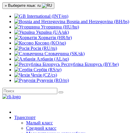
» Выберите язык: ru
International (INT/en)
Bosnia and Herzegovina (BH/bs)
Угорщина (HU/hu)
Україна (UA/uk)
Хорватія (HR/hr)
Косово (KO/sq)
Росія (RU/ru)
Словаччина (SK/sk)
Албанія (AL/sq)
Республіка Білорусь (BY/be)
Сербія (RS/sr)
Чехія (CZ/cs)
Румунія (RO/ro)
Транспорт
Малый класс
Средний класс