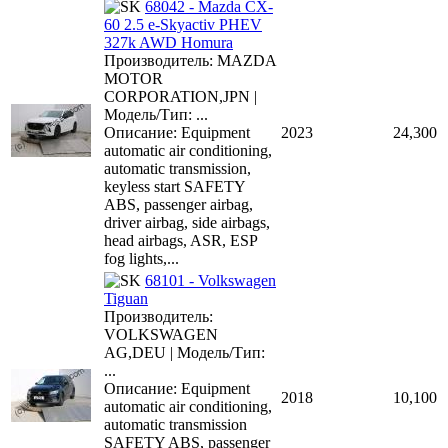
68042 - Mazda CX-
60 2.5 e-Skyactiv PHEV
327k AWD Homura
Производитель: MAZDA
MOTOR
CORPORATION,JPN |
Модель/Тип: ...
Описание: Equipment
2023
24,300
automatic air conditioning,
automatic transmission,
keyless start SAFETY
ABS, passenger airbag,
driver airbag, side airbags,
head airbags, ASR, ESP
fog lights,...
68101 - Volkswagen
Tiguan
Производитель:
VOLKSWAGEN
AG,DEU | Модель/Тип:
...
Описание: Equipment
2018
10,100
automatic air conditioning,
automatic transmission
SAFETY ABS, passenger