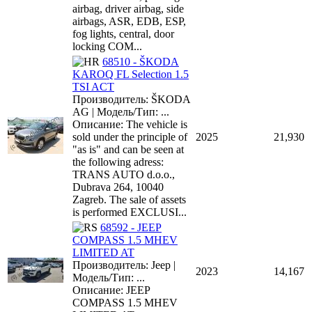
airbag, driver airbag, side
airbags, ASR, EDB, ESP,
fog lights, central, door
locking COM...
68510 - ŠKODA
KAROQ FL Selection 1.5
TSI ACT
Производитель: ŠKODA
AG | Модель/Тип: ...
Описание: The vehicle is
sold under the principle of
2025
21,930
"as is" and can be seen at
the following adress:
TRANS AUTO d.o.o.,
Dubrava 264, 10040
Zagreb. The sale of assets
is performed EXCLUSI...
68592 - JEEP
COMPASS 1.5 MHEV
LIMITED AT
Производитель: Jeep |
2023
14,167
Модель/Тип: ...
Описание: JEEP
COMPASS 1.5 MHEV