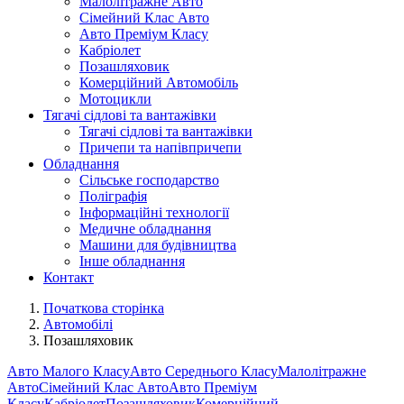
Малолітражне Авто
Сімейний Клас Авто
Авто Преміум Класу
Кабріолет
Позашляховик
Комерційний Автомобіль
Мотоцикли
Тягачі сідлові та вантажівки
Тягачі сідлові та вантажівки
Причепи та напівпричепи
Обладнання
Сільське господарство
Поліграфія
Інформаційні технології
Медичне обладнання
Машини для будівництва
Інше обладнання
Контакт
Початкова сторінка
Автомобілі
Позашляховик
Авто Малого Класу
Авто Середнього Класу
Малолітражне
Авто
Сімейний Клас Авто
Авто Преміум
Класу
Кабріолет
Позашляховик
Комерційний