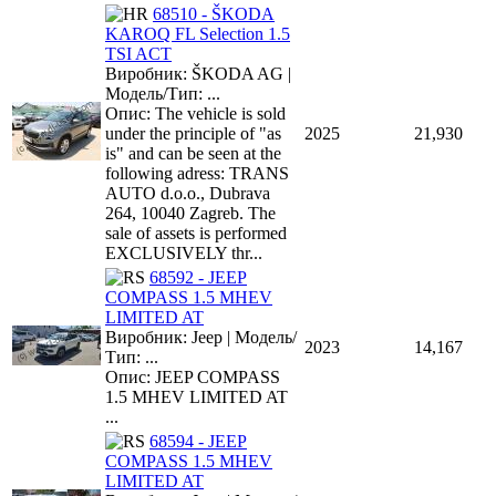
68510 - ŠKODA
KAROQ FL Selection 1.5
TSI ACT
Виробник: ŠKODA AG |
Модель/Тип: ...
Опис: The vehicle is sold
under the principle of "as
2025
21,930
is" and can be seen at the
following adress: TRANS
AUTO d.o.o., Dubrava
264, 10040 Zagreb. The
sale of assets is performed
EXCLUSIVELY thr...
68592 - JEEP
COMPASS 1.5 MHEV
LIMITED AT
Виробник: Jeep | Модель/
2023
14,167
Тип: ...
Опис: JEEP COMPASS
1.5 MHEV LIMITED AT
...
68594 - JEEP
COMPASS 1.5 MHEV
LIMITED AT