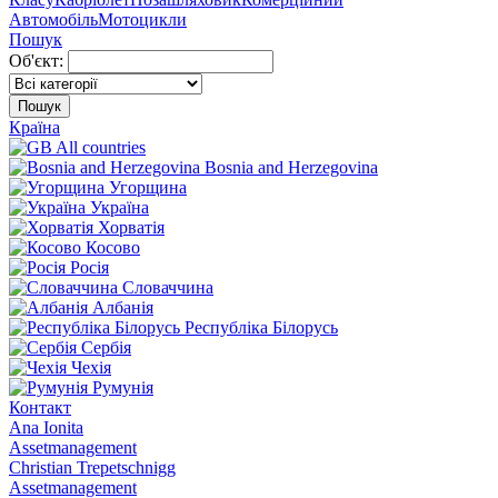
Автомобіль
Мотоцикли
Пошук
Об'єкт:
Пошук
Країна
All countries
Bosnia and Herzegovina
Угорщина
Україна
Хорватія
Косово
Росія
Словаччина
Албанія
Республіка Білорусь
Сербія
Чехія
Румунія
Контакт
Ana Ionita
Assetmanagement
Christian Trepetschnigg
Assetmanagement