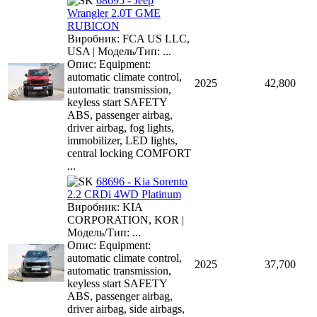
68695 - Jeep
Wrangler 2.0T GME
RUBICON
Виробник: FCA US LLC,
USA | Модель/Тип: ...
Опис: Equipment:
automatic climate control,
2025
42,800
automatic transmission,
keyless start SAFETY
ABS, passenger airbag,
driver airbag, fog lights,
immobilizer, LED lights,
central locking COMFORT
...
68696 - Kia Sorento
2.2 CRDi 4WD Platinum
Виробник: KIA
CORPORATION, KOR |
Модель/Тип: ...
Опис: Equipment:
automatic climate control,
2025
37,700
automatic transmission,
keyless start SAFETY
ABS, passenger airbag,
driver airbag, side airbags,