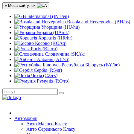
» Мова сайту: uk
International (INT/en)
Bosnia and Herzegovina (BH/bs)
Угорщина (HU/hu)
Україна (UA/uk)
Хорватія (HR/hr)
Косово (KO/sq)
Росія (RU/ru)
Словаччина (SK/sk)
Албанія (AL/sq)
Республіка Білорусь (BY/be)
Сербія (RS/sr)
Чехія (CZ/cs)
Румунія (RO/ro)
Автомобілі
Авто Малого Класу
Авто Середнього Класу