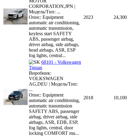
MOTOR
CORPORATION,JPN |
Модель/Тип: ...
Опис: Equipment
2023
24,300
automatic air conditioning,
automatic transmission,
keyless start SAFETY
ABS, passenger airbag,
driver airbag, side airbags,
head airbags, ASR, ESP
fog lights, central...
68101 - Volkswagen
Tiguan
Виробник:
VOLKSWAGEN
AG,DEU | Модель/Тип:
...
Опис: Equipment
2018
10,100
automatic air conditioning,
automatic transmission
SAFETY ABS, passenger
airbag, driver airbag, side
airbags, ASR, EDB, ESP,
fog lights, central, door
locking COMFORT mu...