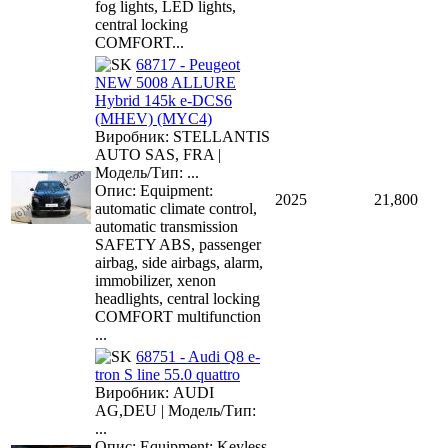
fog lights, LED lights,
central locking
COMFORT...
68717 - Peugeot
NEW 5008 ALLURE
Hybrid 145k e-DCS6
(MHEV) (MYC4)
Виробник: STELLANTIS
AUTO SAS, FRA |
Модель/Тип: ...
Опис: Equipment:
2025
21,800
automatic climate control,
automatic transmission
SAFETY ABS, passenger
airbag, side airbags, alarm,
immobilizer, xenon
headlights, central locking
COMFORT multifunction
...
68751 - Audi Q8 e-
tron S line 55.0 quattro
Виробник: AUDI
AG,DEU | Модель/Тип:
...
Опис: Equipment: Keyless