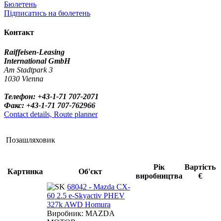
Бюлетень
Підписатись на бюлетень
Контакт
Raiffeisen-Leasing
International GmbH
Am Stadtpark 3
1030 Vienna
Телефон: +43-1-71 707-2071
Факс: +43-1-71 707-762966
Contact details, Route planner
Позашляховик
Рік
Вартість
Картинка
Об'єкт
виробництва
€
68042 - Mazda CX-
60 2.5 e-Skyactiv PHEV
327k AWD Homura
Виробник: MAZDA