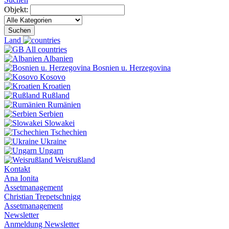
Objekt:
Suchen
Land
All countries
Albanien
Bosnien u. Herzegovina
Kosovo
Kroatien
Rußland
Rumänien
Serbien
Slowakei
Tschechien
Ukraine
Ungarn
Weisrußland
Kontakt
Ana Ionita
Assetmanagement
Christian Trepetschnigg
Assetmanagement
Newsletter
Anmeldung Newsletter