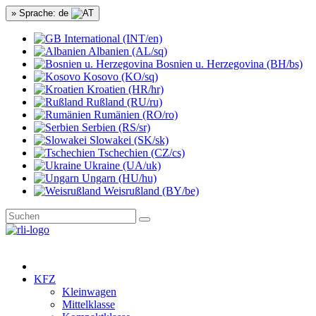
» Sprache: de
International (INT/en)
Albanien (AL/sq)
Bosnien u. Herzegovina (BH/bs)
Kosovo (KO/sq)
Kroatien (HR/hr)
Rußland (RU/ru)
Rumänien (RO/ro)
Serbien (RS/sr)
Slowakei (SK/sk)
Tschechien (CZ/cs)
Ukraine (UA/uk)
Ungarn (HU/hu)
Weisrußland (BY/be)
KFZ
Kleinwagen
Mittelklasse