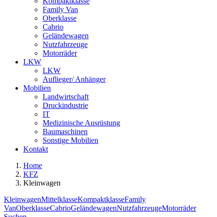
Kompaktklasse
Family Van
Oberklasse
Cabrio
Geländewagen
Nutzfahrzeuge
Motorräder
LKW
LKW
Auflieger/ Anhänger
Mobilien
Landwirtschaft
Druckindustrie
IT
Medizinische Ausrüstung
Baumaschinen
Sonstige Mobilien
Kontakt
Home
KFZ
Kleinwagen
Kleinwagen
Mittelklasse
Kompaktklasse
Family
Van
Oberklasse
Cabrio
Geländewagen
Nutzfahrzeuge
Motorräder
Suchen