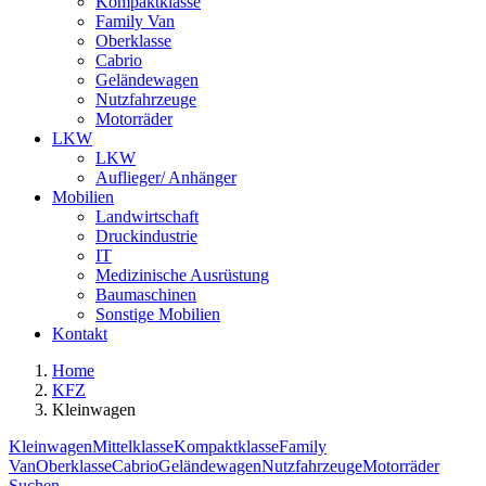
Kompaktklasse
Family Van
Oberklasse
Cabrio
Geländewagen
Nutzfahrzeuge
Motorräder
LKW
LKW
Auflieger/ Anhänger
Mobilien
Landwirtschaft
Druckindustrie
IT
Medizinische Ausrüstung
Baumaschinen
Sonstige Mobilien
Kontakt
Home
KFZ
Kleinwagen
Kleinwagen
Mittelklasse
Kompaktklasse
Family
Van
Oberklasse
Cabrio
Geländewagen
Nutzfahrzeuge
Motorräder
Suchen