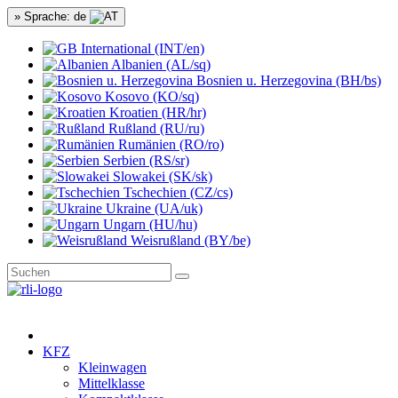
» Sprache: de
International (INT/en)
Albanien (AL/sq)
Bosnien u. Herzegovina (BH/bs)
Kosovo (KO/sq)
Kroatien (HR/hr)
Rußland (RU/ru)
Rumänien (RO/ro)
Serbien (RS/sr)
Slowakei (SK/sk)
Tschechien (CZ/cs)
Ukraine (UA/uk)
Ungarn (HU/hu)
Weisrußland (BY/be)
KFZ
Kleinwagen
Mittelklasse