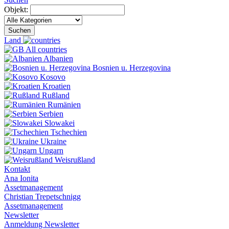
Objekt:
Suchen
Land
All countries
Albanien
Bosnien u. Herzegovina
Kosovo
Kroatien
Rußland
Rumänien
Serbien
Slowakei
Tschechien
Ukraine
Ungarn
Weisrußland
Kontakt
Ana Ionita
Assetmanagement
Christian Trepetschnigg
Assetmanagement
Newsletter
Anmeldung Newsletter