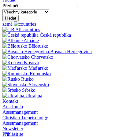
Předmět:
Hledat
země
All countries
Česká republika
Albánie
Bělorusko
Bosna a Hercegovina
Chorvatsko
Kosovo
Maďarsko
Rumunsko
Rusko
Slovensko
Srbsko
Ukrajina
Kontakt
Ana Ionita
Assetmanagement
Christian Trepetschnigg
Assetmanagement
Newsletter
Přihlásit se