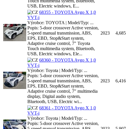
Touch multimedia system, Bluetooth,
USB, Electric windows, E...
68355 - TOYOTA Aygo X 1,0
VVT-i
Výrobce: TOYOTA | Model/Typ: ...
Popis: 5-door crossover Active version,
5-speed manual transmission, ABS,
2023
4,685
EPS, EBD, Stop&Start system,
Adaptive cruise control, 7" Toyota
Touch multimedia system, Bluetooth,
USB, Electric windows, Ele...
68360 - TOYOTA Aygo X 1,0
VVT-i
Výrobce: Toyota | Model/Typ: ...
Popis: 5-door crossover Active version,
5-speed manual transmission, ABS,
2023
6,416
EPS, EBD, Stop&Start system,
Adaptive cruise control, 7" multimedia
display, Digital audio system,
Bluetooth, USB, Electric wi...
68361 - TOYOTA Aygo X 1,0
VVT-i
Výrobce: Toyota | Model/Typ: ...
Popis: 5-door crossover Active version,
5-speed manual transmission, ABS,
2023
5,907