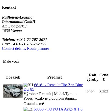
Kontakt
Raiffeisen-Leasing
International GmbH
Am Stadtpark 3
1030 Vienna
Telefon: +43-1-71 707-2071
Fax: +43-1-71 707-762966
Contact details, Route planner
Malé vozy
Rok
Cena
Obrázek
Předmět
výroby
€
68181 - Renault Clio Zen Blue
Dci 85
2020
8,295
Výrobce: Renault | Model/Typ: ...
Popis: vozilo je u dobrom stanju...
Ostatní země
68350 - TOYOTA Aygo X 1,0