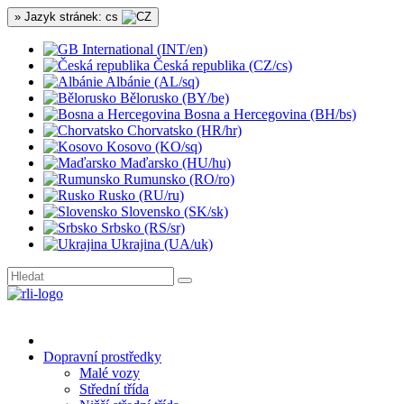
» Jazyk stránek: cs
International (INT/en)
Česká republika (CZ/cs)
Albánie (AL/sq)
Bělorusko (BY/be)
Bosna a Hercegovina (BH/bs)
Chorvatsko (HR/hr)
Kosovo (KO/sq)
Maďarsko (HU/hu)
Rumunsko (RO/ro)
Rusko (RU/ru)
Slovensko (SK/sk)
Srbsko (RS/sr)
Ukrajina (UA/uk)
Dopravní prostředky
Malé vozy
Střední třída