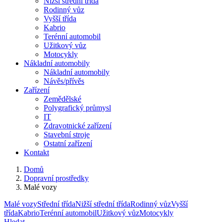
Nižší střední třída
Rodinný vůz
Vyšší třída
Kabrio
Terénní automobil
Užitkový vůz
Motocykly
Nákladní automobily
Nákladní automobily
Návěs/přívěs
Zařízení
Zemědělské
Polygrafický průmysl
IT
Zdravotnické zařízení
Stavební stroje
Ostatní zařízení
Kontakt
Domů
Dopravní prostředky
Malé vozy
Malé vozy
Střední třída
Nižší střední třída
Rodinný vůz
Vyšší
třída
Kabrio
Terénní automobil
Užitkový vůz
Motocykly
Hledat