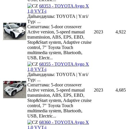
68353 - TOYOTA Aygo X
1,0 VVT-i
Дайындаушы: TOYOTA | Үлгі/
Түр: ...
Сипаттама: 5-door crossover
Active version, 5-speed manual
2023
4,922
transmission, ABS, EPS, EBD,
Stop&Start system, Adaptive cruise
control, 7" Toyota Touch
multimedia system, Bluetooth,
USB, Electr...
68355 - TOYOTA Aygo X
1,0 VVT-i
Дайындаушы: TOYOTA | Үлгі/
Түр: ...
Сипаттама: 5-door crossover
Active version, 5-speed manual
2023
4,685
transmission, ABS, EPS, EBD,
Stop&Start system, Adaptive cruise
control, 7" Toyota Touch
multimedia system, Bluetooth,
USB, Electric...
68360 - TOYOTA Aygo X
1,0 VVT-i