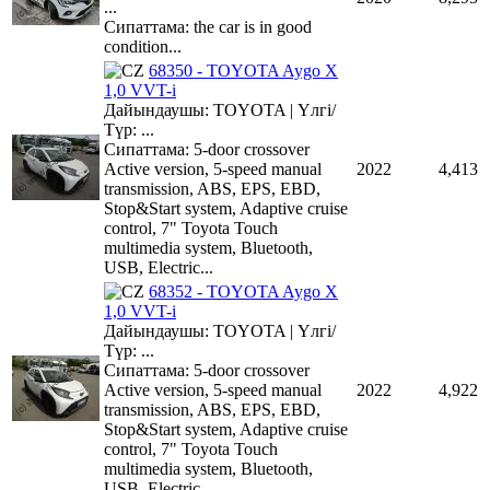
...
Сипаттама: the car is in good
condition...
68350 - TOYOTA Aygo X
1,0 VVT-i
Дайындаушы: TOYOTA | Үлгі/
Түр: ...
Сипаттама: 5-door crossover
Active version, 5-speed manual
2022
4,413
transmission, ABS, EPS, EBD,
Stop&Start system, Adaptive cruise
control, 7" Toyota Touch
multimedia system, Bluetooth,
USB, Electric...
68352 - TOYOTA Aygo X
1,0 VVT-i
Дайындаушы: TOYOTA | Үлгі/
Түр: ...
Сипаттама: 5-door crossover
Active version, 5-speed manual
2022
4,922
transmission, ABS, EPS, EBD,
Stop&Start system, Adaptive cruise
control, 7" Toyota Touch
multimedia system, Bluetooth,
USB, Electric...