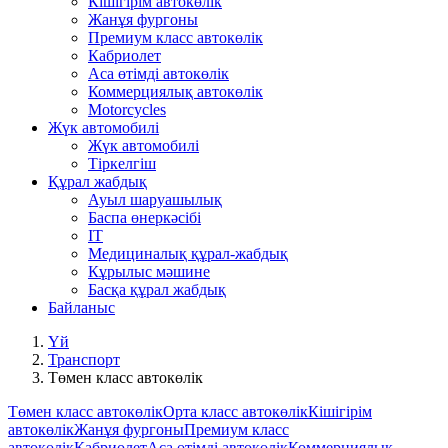
Кішігірім автокөлік
Жанұя фургоны
Премиум класс автокөлік
Кабриолет
Аса өтімді автокөлік
Коммерциялық автокөлік
Motorcycles
Жүк автомобилі
Жүк автомобилі
Тіркелгіш
Құрал жабдық
Ауыл шаруашылық
Баспа өнеркәсібі
IT
Медициналық құрал-жабдық
Кұрылыс мәшине
Басқа құрал жабдық
Байланыс
Үй
Транспорт
Төмен класс автокөлік
Төмен класс автокөлік
Орта класс автокөлік
Кішігірім
автокөлік
Жанұя фургоны
Премиум класс
автокөлік
Кабриолет
Аса өтімді автокөлік
Коммерциялық