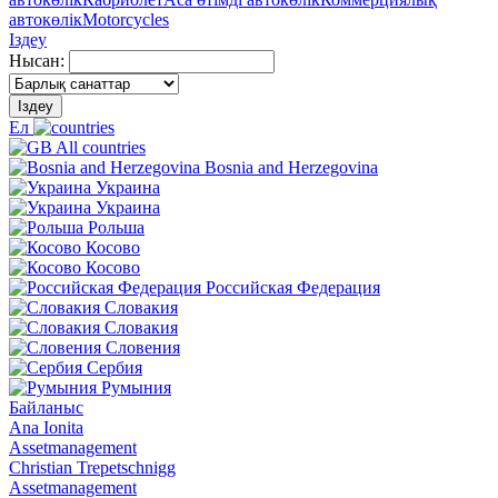
автокөлік
Motorcycles
Іздеу
Нысан:
Іздеу
Ел
All countries
Bosnia and Herzegovina
Украина
Украина
Рольша
Косово
Косово
Российская Федерация
Словакия
Словакия
Словения
Сербия
Румыния
Байланыс
Ana Ionita
Assetmanagement
Christian Trepetschnigg
Assetmanagement