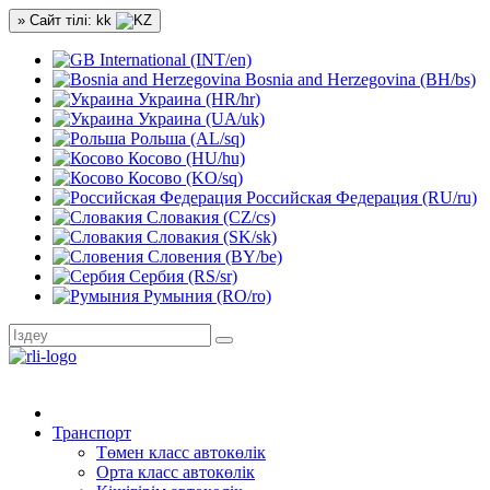
» Сайт тілі: kk
International (INT/en)
Bosnia and Herzegovina (BH/bs)
Украина (HR/hr)
Украина (UA/uk)
Рольша (AL/sq)
Косово (HU/hu)
Косово (KO/sq)
Российская Федерация (RU/ru)
Словакия (CZ/cs)
Словакия (SK/sk)
Словения (BY/be)
Сербия (RS/sr)
Румыния (RO/ro)
Транспорт
Төмен класс автокөлік
Орта класс автокөлік