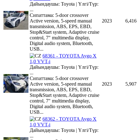
Дайындаушы: Toyota | Үлгі/Түр:
...
Сипаттама: 5-door crossover
Active version, 5-speed manual
2023
6,416
transmission, ABS, EPS, EBD,
Stop&Start system, Adaptive cruise
control, 7" multimedia display,
Digital audio system, Bluetooth,
USB...
68361 - TOYOTA Aygo X
1,0 VVT-i
Дайындаушы: Toyota | Үлгі/Түр:
...
Сипаттама: 5-door crossover
Active version, 5-speed manual
2023
5,907
transmission, ABS, EPS, EBD,
Stop&Start system, Adaptive cruise
control, 7" multimedia display,
Digital audio system, Bluetooth,
USB...
68362 - TOYOTA Aygo X
1,0 VVT-i
Дайындаушы: Toyota | Үлгі/Түр:
...