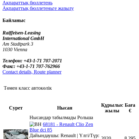
Ақпараттық бюллетень
Ақпараттық бюллетеньге жазылу
Байланыс
Raiffeisen-Leasing
International GmbH
Am Stadtpark 3
1030 Vienna
Телефон: +43-1-71 707-2071
Факс: +43-1-71 707-762966
Contact details, Route planner
Төмен класс автокөлік
Құрылыс
Баға
Сурет
Нысан
жылы
€
Нысандар табылмады Рольша
68181 - Renault Clio Zen
Blue dci 85
Дайындаушы: Renault | Үлгі/Түр:
2020
8,295