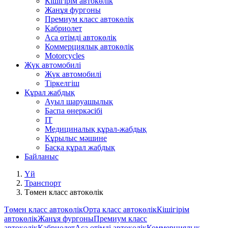
Кішігірім автокөлік
Жанұя фургоны
Премиум класс автокөлік
Кабриолет
Аса өтімді автокөлік
Коммерциялық автокөлік
Motorcycles
Жүк автомобилі
Жүк автомобилі
Тіркелгіш
Құрал жабдық
Ауыл шаруашылық
Баспа өнеркәсібі
IT
Медициналық құрал-жабдық
Кұрылыс мәшине
Басқа құрал жабдық
Байланыс
Үй
Транспорт
Төмен класс автокөлік
Төмен класс автокөлік
Орта класс автокөлік
Кішігірім
автокөлік
Жанұя фургоны
Премиум класс
автокөлік
Кабриолет
Аса өтімді автокөлік
Коммерциялық