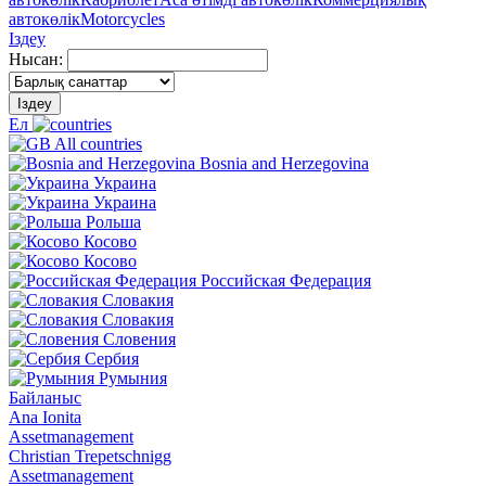
автокөлік
Motorcycles
Іздеу
Нысан:
Іздеу
Ел
All countries
Bosnia and Herzegovina
Украина
Украина
Рольша
Косово
Косово
Российская Федерация
Словакия
Словакия
Словения
Сербия
Румыния
Байланыс
Ana Ionita
Assetmanagement
Christian Trepetschnigg
Assetmanagement