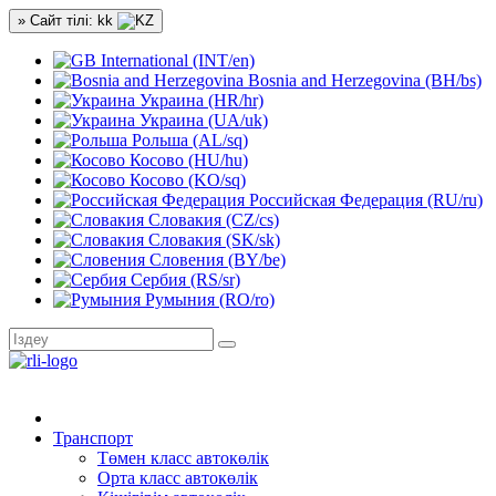
» Сайт тілі: kk
International (INT/en)
Bosnia and Herzegovina (BH/bs)
Украина (HR/hr)
Украина (UA/uk)
Рольша (AL/sq)
Косово (HU/hu)
Косово (KO/sq)
Российская Федерация (RU/ru)
Словакия (CZ/cs)
Словакия (SK/sk)
Словения (BY/be)
Сербия (RS/sr)
Румыния (RO/ro)
Транспорт
Төмен класс автокөлік
Орта класс автокөлік