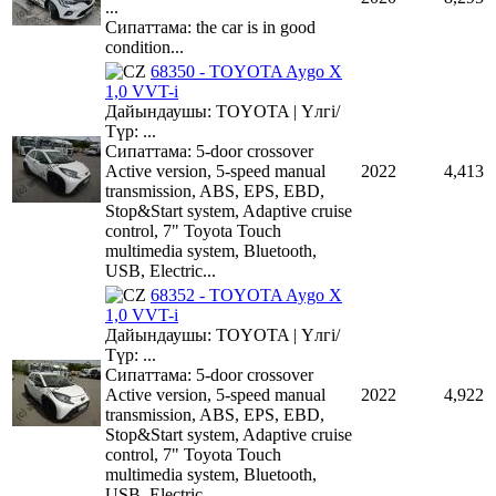
...
Сипаттама: the car is in good
condition...
68350 - TOYOTA Aygo X
1,0 VVT-i
Дайындаушы: TOYOTA | Үлгі/
Түр: ...
Сипаттама: 5-door crossover
Active version, 5-speed manual
2022
4,413
transmission, ABS, EPS, EBD,
Stop&Start system, Adaptive cruise
control, 7" Toyota Touch
multimedia system, Bluetooth,
USB, Electric...
68352 - TOYOTA Aygo X
1,0 VVT-i
Дайындаушы: TOYOTA | Үлгі/
Түр: ...
Сипаттама: 5-door crossover
Active version, 5-speed manual
2022
4,922
transmission, ABS, EPS, EBD,
Stop&Start system, Adaptive cruise
control, 7" Toyota Touch
multimedia system, Bluetooth,
USB, Electric...