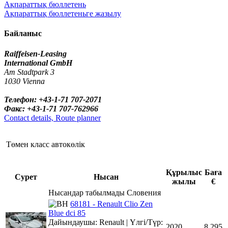
Ақпараттық бюллетень
Ақпараттық бюллетеньге жазылу
Байланыс
Raiffeisen-Leasing
International GmbH
Am Stadtpark 3
1030 Vienna
Телефон: +43-1-71 707-2071
Факс: +43-1-71 707-762966
Contact details, Route planner
Төмен класс автокөлік
Құрылыс
Баға
Сурет
Нысан
жылы
€
Нысандар табылмады Словения
68181 - Renault Clio Zen
Blue dci 85
Дайындаушы: Renault | Үлгі/Түр:
2020
8,295