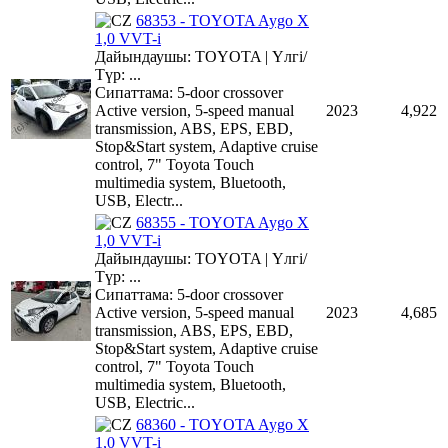
68353 - TOYOTA Aygo X
1,0 VVT-i
Дайындаушы: TOYOTA | Үлгі/
Түр: ...
Сипаттама: 5-door crossover
Active version, 5-speed manual
2023
4,922
transmission, ABS, EPS, EBD,
Stop&Start system, Adaptive cruise
control, 7" Toyota Touch
multimedia system, Bluetooth,
USB, Electr...
68355 - TOYOTA Aygo X
1,0 VVT-i
Дайындаушы: TOYOTA | Үлгі/
Түр: ...
Сипаттама: 5-door crossover
Active version, 5-speed manual
2023
4,685
transmission, ABS, EPS, EBD,
Stop&Start system, Adaptive cruise
control, 7" Toyota Touch
multimedia system, Bluetooth,
USB, Electric...
68360 - TOYOTA Aygo X
1,0 VVT-i