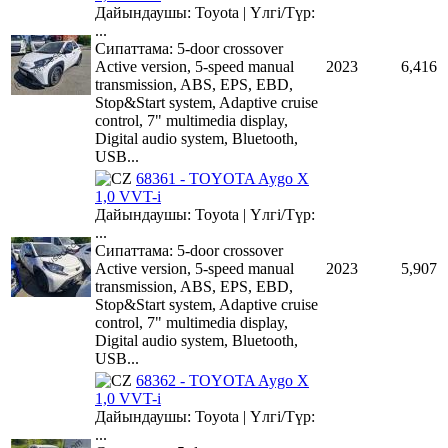
Дайындаушы: Toyota | Үлгі/Түр:
...
Сипаттама: 5-door crossover
Active version, 5-speed manual
2023
6,416
transmission, ABS, EPS, EBD,
Stop&Start system, Adaptive cruise
control, 7" multimedia display,
Digital audio system, Bluetooth,
USB...
68361 - TOYOTA Aygo X
1,0 VVT-i
Дайындаушы: Toyota | Үлгі/Түр:
...
Сипаттама: 5-door crossover
Active version, 5-speed manual
2023
5,907
transmission, ABS, EPS, EBD,
Stop&Start system, Adaptive cruise
control, 7" multimedia display,
Digital audio system, Bluetooth,
USB...
68362 - TOYOTA Aygo X
1,0 VVT-i
Дайындаушы: Toyota | Үлгі/Түр:
...