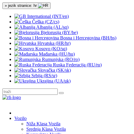
» jezik stranice: hr
International (INT/en)
Češka (CZ/cs)
Albanija (AL/sq)
Bjelorusija (BY/be)
Bosna i Hercegovina (BH/bs)
Hrvatska (HR/hr)
Kosovo (KO/sq)
Mađarska (HU/hu)
Rumunjska (RO/ro)
Ruska Federacija (RU/ru)
Slovačka (SK/sk)
Srbija (RS/sr)
Ukrajina (UA/uk)
Vozilo
Niža Klasa Vozila
Srednja Klasa Vozila