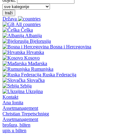
objekt:
traži
Država
All countries
Češka
Albanija
Bjelorusija
Bosna i Hercegovina
Hrvatska
Kosovo
Mađarska
Rumunjska
Ruska Federacija
Slovačka
Srbija
Ukrajina
Kontakt
Ana Ionita
Assetmanagement
Christian Trepetschnigg
Assetmanagement
brošura, bilten
upis u bilten