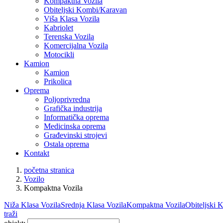
Kompaktna Vozila
Obiteljski Kombi/Karavan
Viša Klasa Vozila
Kabriolet
Terenska Vozila
Komercijalna Vozila
Motocikli
Kamion
Kamion
Prikolica
Oprema
Poljoprivredna
Grafička industrija
Informatička oprema
Medicinska oprema
Građevinski strojevi
Ostala oprema
Kontakt
početna stranica
Vozilo
Kompaktna Vozila
Niža Klasa Vozila
Srednja Klasa Vozila
Kompaktna Vozila
Obiteljski
traži