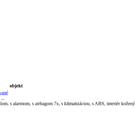
objekt
vané
..
om, s alarmom, s airbagom 7x, s klimatizáciou, s ABS, interiér kožený.