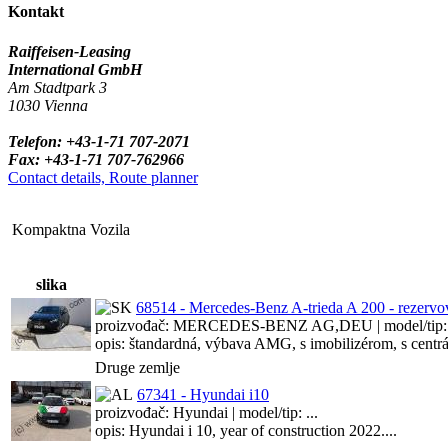
Kontakt
Raiffeisen-Leasing
International GmbH
Am Stadtpark 3
1030 Vienna
Telefon: +43-1-71 707-2071
Fax: +43-1-71 707-762966
Contact details, Route planner
Kompaktna Vozila
slika
68514 - Mercedes-Benz A-trieda A 200 - rezervo
proizvođač: MERCEDES-BENZ AG,DEU | model/tip: .
opis: štandardná, výbava AMG, s imobilizérom, s centrál
Druge zemlje
67341 - Hyundai i10
proizvođač: Hyundai | model/tip: ...
opis: Hyundai i 10, year of construction 2022....