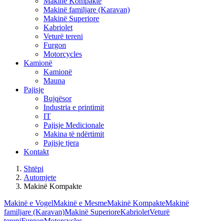
Makinë Kompakte
Makinë familjare (Karavan)
Makinë Superiore
Kabriolet
Veturë tereni
Furgon
Motorcycles
Kamionë
Kamionë
Mauna
Pajisje
Bujqësor
Industria e printimit
IT
Pajisje Medicionale
Makina të ndërtimit
Pajisje tjera
Kontakt
Shtëpi
Automjete
Makinë Kompakte
Makinë e Vogel
Makinë e Mesme
Makinë Kompakte
Makinë
familjare (Karavan)
Makinë Superiore
Kabriolet
Veturë
tereni
Furgon
Motorcycles