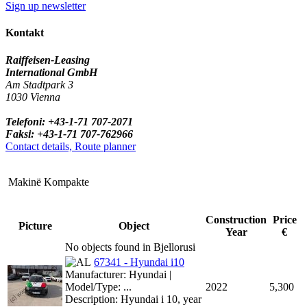
Sign up newsletter
Kontakt
Raiffeisen-Leasing
International GmbH
Am Stadtpark 3
1030 Vienna
Telefoni: +43-1-71 707-2071
Faksi: +43-1-71 707-762966
Contact details, Route planner
Makinë Kompakte
Construction
Price
Picture
Object
Year
€
No objects found in Bjellorusi
67341 - Hyundai i10
Manufacturer: Hyundai |
Model/Type: ...
2022
5,300
Description: Hyundai i 10, year