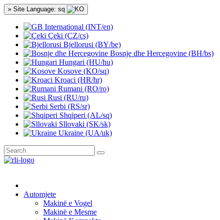
» Site Language: sq
International (INT/en)
Çeki (CZ/cs)
Bjellorusi (BY/be)
Bosnje dhe Hercegovine (BH/bs)
Hungari (HU/hu)
Kosove (KO/sq)
Kroaci (HR/hr)
Rumani (RO/ro)
Rusi (RU/ru)
Serbi (RS/sr)
Shqiperi (AL/sq)
Sllovaki (SK/sk)
Ukraine (UA/uk)
Automjete
Makinë e Vogel
Makinë e Mesme