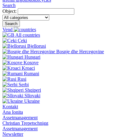
Search
Object:
Search
Vend
All countries
Çeki
Bjellorusi
Bosnje dhe Hercegovine
Hungari
Kosove
Kroaci
Rumani
Rusi
Serbi
Shqiperi
Sllovaki
Ukraine
Kontakt
Ana Ionita
Assetmanagement
Christian Trepetschnigg
Assetmanagement
Newsletter