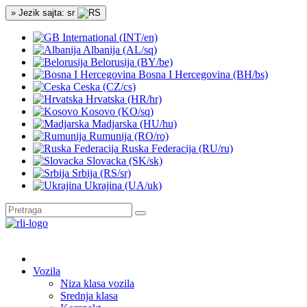
» Jezik sajta: sr
International (INT/en)
Albanija (AL/sq)
Belorusija (BY/be)
Bosna I Hercegovina (BH/bs)
Ceska (CZ/cs)
Hrvatska (HR/hr)
Kosovo (KO/sq)
Madjarska (HU/hu)
Rumunija (RO/ro)
Ruska Federacija (RU/ru)
Slovacka (SK/sk)
Srbija (RS/sr)
Ukrajina (UA/uk)
Vozila
Niza klasa vozila
Srednja klasa