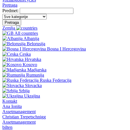
Pretraga
Predmet:
Pretraga
Zemlja
All countries
Albanija
Belorusija
Bosna I Hercegovina
Ceska
Hrvatska
Kosovo
Madjarska
Rumunija
Ruska Federacija
Slovacka
Srbija
Ukrajina
Kontakt
Ana Ionita
Assetmanagement
Christian Trepetschnigg
Assetmanagement
bilten