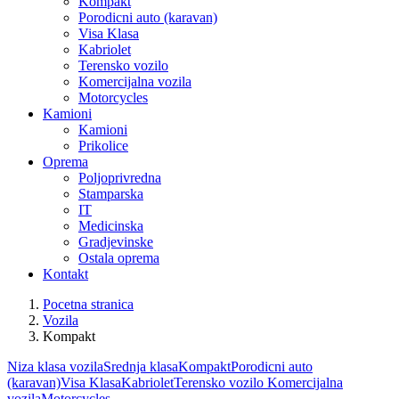
Kompakt
Porodicni auto (karavan)
Visa Klasa
Kabriolet
Terensko vozilo
Komercijalna vozila
Motorcycles
Kamioni
Kamioni
Prikolice
Oprema
Poljoprivredna
Stamparska
IT
Medicinska
Gradjevinske
Ostala oprema
Kontakt
Pocetna stranica
Vozila
Kompakt
Niza klasa vozila
Srednja klasa
Kompakt
Porodicni auto
(karavan)
Visa Klasa
Kabriolet
Terensko vozilo
Komercijalna
vozila
Motorcycles