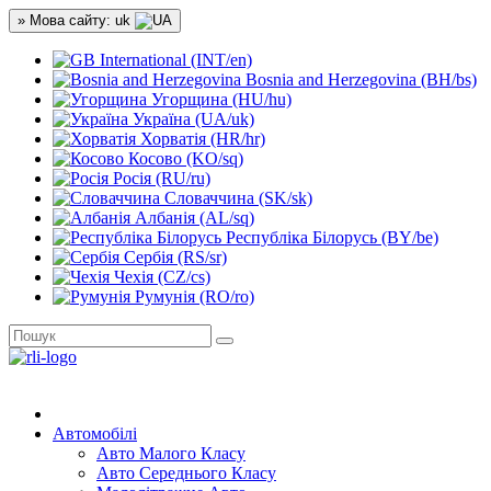
» Мова сайту: uk
International (INT/en)
Bosnia and Herzegovina (BH/bs)
Угорщина (HU/hu)
Україна (UA/uk)
Хорватія (HR/hr)
Косово (KO/sq)
Росія (RU/ru)
Словаччина (SK/sk)
Албанія (AL/sq)
Республіка Білорусь (BY/be)
Сербія (RS/sr)
Чехія (CZ/cs)
Румунія (RO/ro)
Автомобілі
Авто Малого Класу
Авто Середнього Класу