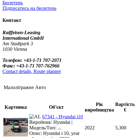
Бюлетень
Підписатись на бюлетень
Контакт
Raiffeisen-Leasing
International GmbH
Am Stadtpark 3
1030 Vienna
Телефон: +43-1-71 707-2071
Факс: +43-1-71 707-762966
Contact details, Route planner
Малолітражне Авто
Рік
Вартість
Картинка
Об'єкт
виробництва
€
67341 - Hyundai i10
Виробник: Hyundai |
Модель/Тип: ...
2022
5,300
Опис: Hyundai i 10, year