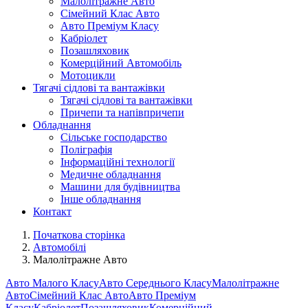
Малолітражне Авто
Сімейний Клас Авто
Авто Преміум Класу
Кабріолет
Позашляховик
Комерційний Автомобіль
Мотоцикли
Тягачі сідлові та вантажівки
Тягачі сідлові та вантажівки
Причепи та напівпричепи
Обладнання
Сільське господарство
Поліграфія
Інформаційні технології
Медичне обладнання
Машини для будівництва
Інше обладнання
Контакт
Початкова сторінка
Автомобілі
Малолітражне Авто
Авто Малого Класу
Авто Середнього Класу
Малолітражне
Авто
Сімейний Клас Авто
Авто Преміум
Класу
Кабріолет
Позашляховик
Комерційний