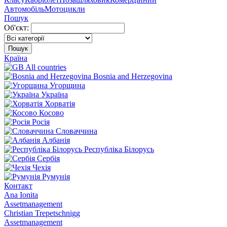
Автомобіль
Мотоцикли
Пошук
Об'єкт:
Пошук
Країна
All countries
Bosnia and Herzegovina
Угорщина
Україна
Хорватія
Косово
Росія
Словаччина
Албанія
Республіка Білорусь
Сербія
Чехія
Румунія
Контакт
Ana Ionita
Assetmanagement
Christian Trepetschnigg
Assetmanagement