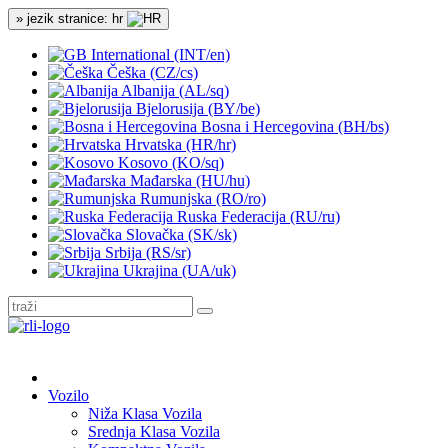
» jezik stranice: hr
International (INT/en)
Češka (CZ/cs)
Albanija (AL/sq)
Bjelorusija (BY/be)
Bosna i Hercegovina (BH/bs)
Hrvatska (HR/hr)
Kosovo (KO/sq)
Mađarska (HU/hu)
Rumunjska (RO/ro)
Ruska Federacija (RU/ru)
Slovačka (SK/sk)
Srbija (RS/sr)
Ukrajina (UA/uk)
Vozilo
Niža Klasa Vozila
Srednja Klasa Vozila