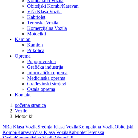
Kompaktna Vozila
Obiteljski Kombi/Karavan
Viša Klasa Vozila
Kabriolet
Terenska Vozila
Komercijalna Vozila
Motocikli
Kamion
Kamion
Prikolica
Oprema
Poljoprivredna
Grafička industrija
Informatička oprema
Medicinska oprema
Građevinski strojevi
Ostala oprema
Kontakt
početna stranica
Vozilo
Motocikli
Niža Klasa Vozila
Srednja Klasa Vozila
Kompaktna Vozila
Obiteljski
Kombi/Karavan
Viša Klasa Vozila
Kabriolet
Terenska
Vozila
Komercijalna Vozila
Motocikli