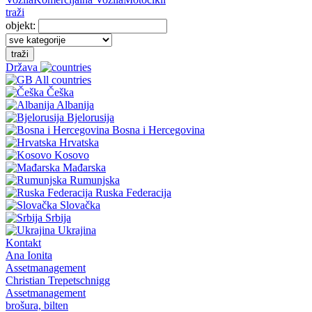
traži
objekt:
traži
Država
All countries
Češka
Albanija
Bjelorusija
Bosna i Hercegovina
Hrvatska
Kosovo
Mađarska
Rumunjska
Ruska Federacija
Slovačka
Srbija
Ukrajina
Kontakt
Ana Ionita
Assetmanagement
Christian Trepetschnigg
Assetmanagement
brošura, bilten