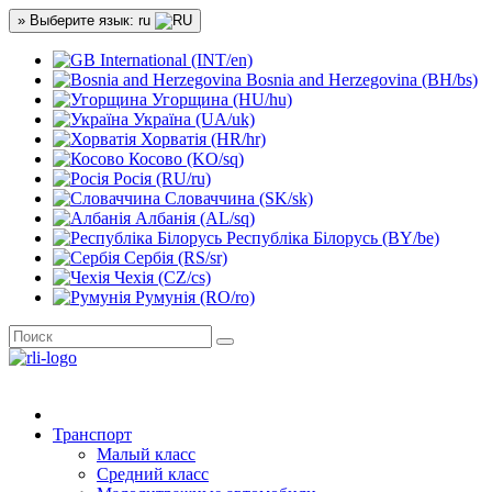
» Выберите язык: ru
International (INT/en)
Bosnia and Herzegovina (BH/bs)
Угорщина (HU/hu)
Україна (UA/uk)
Хорватія (HR/hr)
Косово (KO/sq)
Росія (RU/ru)
Словаччина (SK/sk)
Албанія (AL/sq)
Республіка Білорусь (BY/be)
Сербія (RS/sr)
Чехія (CZ/cs)
Румунія (RO/ro)
Транспорт
Малый класс
Средний класс