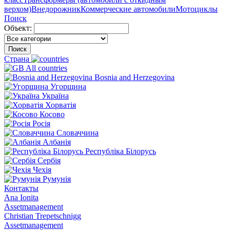
верхом)
Внедорожник
Коммерческие автомобили
Мотоциклы
Поиск
Объект:
Поиск
Страна
All countries
Bosnia and Herzegovina
Угорщина
Україна
Хорватія
Косово
Росія
Словаччина
Албанія
Республіка Білорусь
Сербія
Чехія
Румунія
Контакты
Ana Ionita
Assetmanagement
Christian Trepetschnigg
Assetmanagement