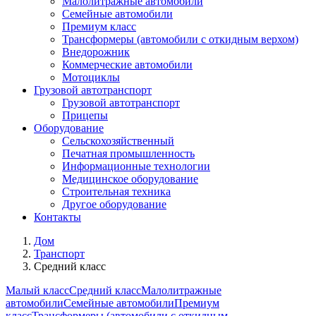
Малолитражные автомобили
Семейные автомобили
Премиум класс
Трансформеры (автомобили с откидным верхом)
Внедорожник
Коммерческие автомобили
Мотоциклы
Грузовой автотранспорт
Грузовой автотранспорт
Прицепы
Оборудование
Сельскохозяйственный
Печатная промышленность
Информационные технологии
Медицинское оборудование
Строительная техника
Другое оборудование
Контакты
Дом
Транспорт
Средний класс
Малый класс
Средний класс
Малолитражные
автомобили
Семейные автомобили
Премиум
класс
Трансформеры (автомобили с откидным