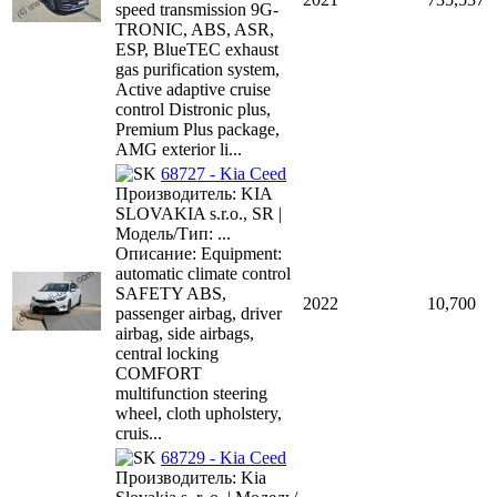
speed transmission 9G-
TRONIC, ABS, ASR,
ESP, BlueTEC exhaust
gas purification system,
Active adaptive cruise
control Distronic plus,
Premium Plus package,
AMG exterior li...
68727 - Kia Ceed
Производитель: KIA
SLOVAKIA s.r.o., SR |
Модель/Тип: ...
Описание: Equipment:
automatic climate control
SAFETY ABS,
2022
10,700
passenger airbag, driver
airbag, side airbags,
central locking
COMFORT
multifunction steering
wheel, cloth upholstery,
cruis...
68729 - Kia Ceed
Производитель: Kia