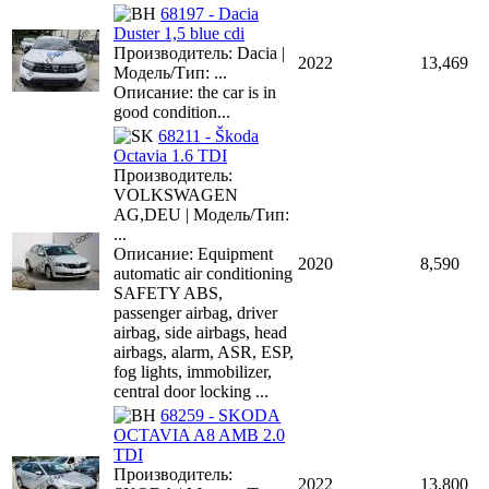
68197 - Dacia
Duster 1,5 blue cdi
Производитель: Dacia |
2022
13,469
Модель/Тип: ...
Описание: the car is in
good condition...
68211 - Škoda
Octavia 1.6 TDI
Производитель:
VOLKSWAGEN
AG,DEU | Модель/Тип:
...
Описание: Equipment
2020
8,590
automatic air conditioning
SAFETY ABS,
passenger airbag, driver
airbag, side airbags, head
airbags, alarm, ASR, ESP,
fog lights, immobilizer,
central door locking ...
68259 - SKODA
OCTAVIA A8 AMB 2.0
TDI
Производитель:
2022
13,800