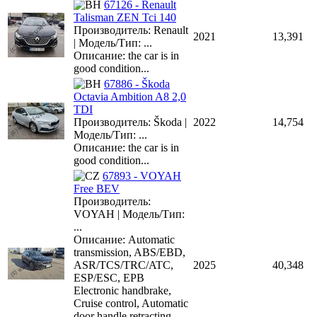
67126 - Renault
Talisman ZEN Tci 140
Производитель: Renault
2021
13,391
| Модель/Тип: ...
Описание: the car is in
good condition...
67886 - Škoda
Octavia Ambition A8 2,0
TDI
Производитель: Škoda |
2022
14,754
Модель/Тип: ...
Описание: the car is in
good condition...
67893 - VOYAH
Free BEV
Производитель:
VOYAH | Модель/Тип:
...
Описание: Automatic
transmission, ABS/EBD,
ASR/TCS/TRC/ATC,
2025
40,348
ESP/ESC, EPB
Electronic handbrake,
Cruise control, Automatic
door handle retracting,