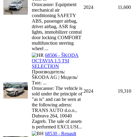
Описание: Equipment
2024
11,600
mechanical air
conditioning SAFETY
ABS, passenger airbag,
driver airbag, ASR fog
lights, immobilizer central
door locking COMFORT
multifunction steering
wheel ...
68506 - ŠKODA
OCTAVIA 1.5 TSI
SELECTION
Производитель:
ŠKODA AG | Модель/
Тип: ...
Описание: The vehicle is
2024
19,310
sold under the principle of
"as is" and can be seen at
the following adress:
TRANS AUTO d.o.o.,
Dubrava 264, 10040
Zagreb. The sale of assets
is performed EXCLUSI...
68530 - Renault