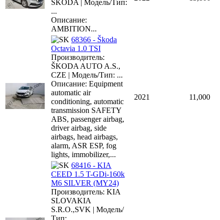
SKODA | Модель/Тип:
...
Описание:
AMBITION...
68366 - Škoda
Octavia 1.0 TSI
Производитель:
ŠKODA AUTO A.S.,
CZE | Модель/Тип: ...
Описание: Equipment
automatic air
2021
11,000
conditioning, automatic
transmission SAFETY
ABS, passenger airbag,
driver airbag, side
airbags, head airbags,
alarm, ASR ESP, fog
lights, immobilizer,...
68416 - KIA
CEED 1.5 T-GDi-160k
M6 SILVER (MY24)
Производитель: KIA
SLOVAKIA
S.R.O.,SVK | Модель/
Тип: ...