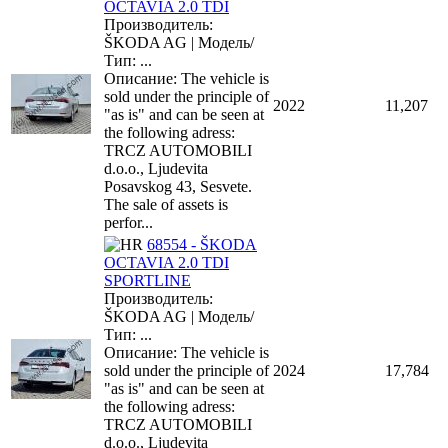
OCTAVIA 2.0 TDI
Производитель:
ŠKODA AG | Модель/
Тип: ...
Описание: The vehicle is
sold under the principle of
2022
11,207
"as is" and can be seen at
the following adress:
TRCZ AUTOMOBILI
d.o.o., Ljudevita
Posavskog 43, Sesvete.
The sale of assets is
perfor...
68554 - ŠKODA
OCTAVIA 2.0 TDI
SPORTLINE
Производитель:
ŠKODA AG | Модель/
Тип: ...
Описание: The vehicle is
sold under the principle of
2024
17,784
"as is" and can be seen at
the following adress:
TRCZ AUTOMOBILI
d.o.o., Ljudevita