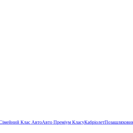
Сімейний Клас Авто
Авто Преміум Класу
Кабріолет
Позашляхови