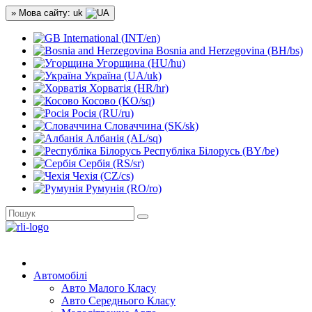
» Мова сайту: uk
International (INT/en)
Bosnia and Herzegovina (BH/bs)
Угорщина (HU/hu)
Україна (UA/uk)
Хорватія (HR/hr)
Косово (KO/sq)
Росія (RU/ru)
Словаччина (SK/sk)
Албанія (AL/sq)
Республіка Білорусь (BY/be)
Сербія (RS/sr)
Чехія (CZ/cs)
Румунія (RO/ro)
Автомобілі
Авто Малого Класу
Авто Середнього Класу