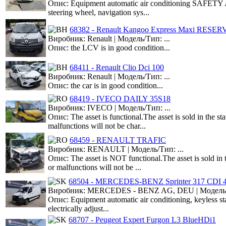
Опис: Equipment automatic air conditioning SAFETY ABS
steering wheel, navigation sys...
68382 - Renault Kangoo Express Maxi RESE
Виробник: Renault | Модель/Тип: ...
Опис: the LCV is in good condition...
68411 - Renault Clio Dci 100
Виробник: Renault | Модель/Тип: ...
Опис: the car is in good condition...
68419 - IVECO DAILY 35S18
Виробник: IVECO | Модель/Тип: ...
Опис: The asset is functional.The asset is sold in the s
malfunctions will not be char...
68459 - RENAULT TRAFIC
Виробник: RENAULT | Модель/Тип: ...
Опис: The asset is NOT functional.The asset is sold in 
or malfunctions will not be ...
68504 - MERCEDES-BENZ Sprinter 317 CDI 
Виробник: MERCEDES - BENZ AG, DEU | Модель/Т
Опис: Equipment automatic air conditioning, keyless s
electrically adjust...
68707 - Peugeot Expert Furgon L3 BlueHDi1