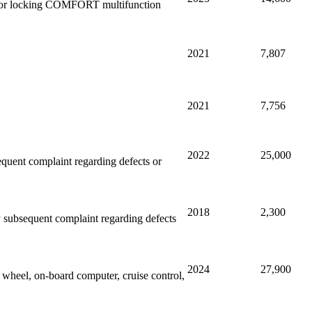
 door locking COMFORT multifunction
2021
7,807
2021
7,756
2022
25,000
sequent complaint regarding defects or
2018
2,300
y subsequent complaint regarding defects
2024
27,900
wheel, on-board computer, cruise control,