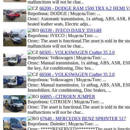
malfunctions will not be char...
66200 - DODGE RAM 1500 TRX 6.2 HEMI V8
Виробник: DODGE | Модель/Тип: ...
Опис: Automatic transmission, 1x airbag, ABS, ASR, Rad
heated leather seats, Electric adju...
66339 - IVECO DAILY 35S14H
Виробник: IVECO | Модель/Тип: ...
Опис: The asset is functional.The asset is sold in the s
malfunctions will not be char...
66505 - VOLKSWAGEN Crafter 35 2.0
Виробник: Volkswagen | Модель/Тип: ...
Опис: Manual transmission, 1x airbag, ABS, ASR, ESP, 
the key, Air conditioning, Disc bra...
66506 - VOLKSWAGEN Crafter 35 2.0
Виробник: Volkswagen | Модель/Тип: ...
Опис: Manual transmission, 1x airbag, ABS, ASR, ESP, 
Immobilizer, Air conditioning, Disc brakes, ...
66895 - CITROEN JUMPER
Виробник: CITROEN | Модель/Тип: ...
Опис: The asset is functional.The asset is sold in the s
malfunctions will not be char...
67640 - MERCEDES BENZ SPRINTER 517
Виробник: Daimler | Модель/Тип: ...
Опис: *****RESERVED********The asset is functional.The