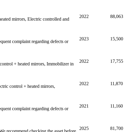
2022
88,063
ated mirrors, Electric controlled and
2023
15,500
sequent complaint regarding defects or
2022
17,755
ontrol + heated mirrors, Immobilizer in
2022
11,870
ric control + heated mirrors,
2021
11,160
sequent complaint regarding defects or
2025
81,700
. We recommend checking the asset before