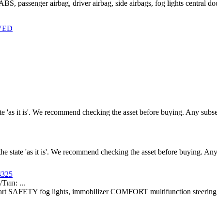
, passenger airbag, driver airbag, side airbags, fog lights central
RVED
tate 'as it is'. We recommend checking the asset before buying. Any sub
the state 'as it is'. We recommend checking the asset before buying. An
4325
ип: ...
tart SAFETY fog lights, immobilizer COMFORT multifunction steering 