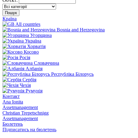
Об'єкт:
Пошук
Країна
All countries
Bosnia and Herzegovina
Угорщина
Україна
Хорватія
Косово
Росія
Словаччина
Албанія
Республіка Білорусь
Сербія
Чехія
Румунія
Контакт
Ana Ionita
Assetmanagement
Christian Trepetschnigg
Assetmanagement
Бюлетень
Підписатись на бюлетень