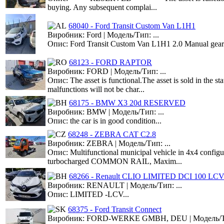
buying. Any subsequent complai...
68040 - Ford Transit Custom Van L1H1
Виробник: Ford | Модель/Тип: ...
Опис: Ford Transit Custom Van L1H1 2.0 Manual gearb
68123 - FORD RAPTOR
Виробник: FORD | Модель/Тип: ...
Опис: The asset is functional.The asset is sold in the s
malfunctions will not be char...
68175 - BMW X3 20d RESERVED
Виробник: BMW | Модель/Тип: ...
Опис: the car is in good condition...
68248 - ZEBRA CAT C2.8
Виробник: ZEBRA | Модель/Тип: ...
Опис: Multifunctional municipal vehicle in 4x4 configura
turbocharged COMMON RAIL, Maxim...
68266 - Renault CLIO LIMITED DCI 100 LC
Виробник: RENAULT | Модель/Тип: ...
Опис: LIMITED -LCV...
68375 - Ford Transit Connect
Виробник: FORD-WERKE GMBH, DEU | Модель/Ти