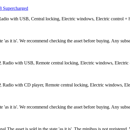
 Supercharged
io with USB, Central locking, Electric windows, Electric control + he
tate 'as it is'. We recommend checking the asset before buying. Any sub
Radio with USB, Remote central locking, Electric windows, Electric c
Radio with CD player, Remote central locking, Electric windows, Elect
tate 'as it is'. We recommend checking the asset before buying. Any sub
 asset is sold in the state 'as it is'. The minibus is not registered