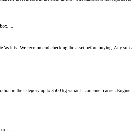
ox. ...
tate 'as it is'. We recommend checking the asset before buying. Any sub
tion in the category up to 3500 kg variant - container carrier. Engine - 
V
п: ...