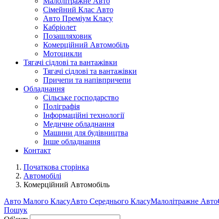
Малолітражне Авто
Сімейний Клас Авто
Авто Преміум Класу
Кабріолет
Позашляховик
Комерційний Автомобіль
Мотоцикли
Тягачі сідлові та вантажівки
Тягачі сідлові та вантажівки
Причепи та напівпричепи
Обладнання
Сільське господарство
Поліграфія
Інформаційні технології
Медичне обладнання
Машини для будівництва
Інше обладнання
Контакт
Початкова сторінка
Автомобілі
Комерційний Автомобіль
Авто Малого Класу
Авто Середнього Класу
Малолітражне Авто
Пошук