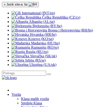
» Jezik site-a: bs
International (INT/en)
Češka Republika (CZ/cs)
Albanija (AL/sq)
Bjelorusija (BY/be)
Bosna i Hercegovina (BH/bs)
Hrvatska (HR/hr)
Kosovo (KO/sq)
Mađarska (HU/hu)
Rumunija (RO/ro)
Rusija (RU/ru)
Slovačka (SK/sk)
Srbija (RS/sr)
Ukrajina (UA/uk)
Vozila
Klasa malih vozila
Srednja Klasa