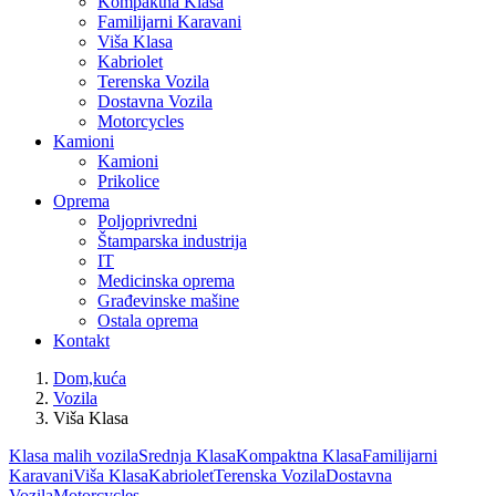
Kompaktna Klasa
Familijarni Karavani
Viša Klasa
Kabriolet
Terenska Vozila
Dostavna Vozila
Motorcycles
Kamioni
Kamioni
Prikolice
Oprema
Poljoprivredni
Štamparska industrija
IT
Medicinska oprema
Građevinske mašine
Ostala oprema
Kontakt
Dom,kuća
Vozila
Viša Klasa
Klasa malih vozila
Srednja Klasa
Kompaktna Klasa
Familijarni
Karavani
Viša Klasa
Kabriolet
Terenska Vozila
Dostavna
Vozila
Motorcycles