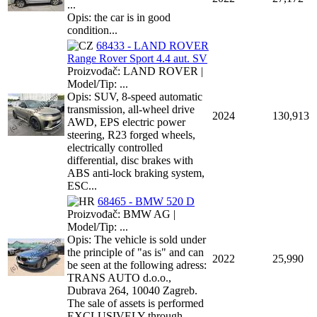
...
Opis: the car is in good
condition...
68433 - LAND ROVER
Range Rover Sport 4.4 aut. SV
Proizvođač: LAND ROVER |
Model/Tip: ...
Opis: SUV, 8-speed automatic
transmission, all-wheel drive
2024
130,913
AWD, EPS electric power
steering, R23 forged wheels,
electrically controlled
differential, disc brakes with
ABS anti-lock braking system,
ESC...
68465 - BMW 520 D
Proizvođač: BMW AG |
Model/Tip: ...
Opis: The vehicle is sold under
the principle of "as is" and can
2022
25,990
be seen at the following adress:
TRANS AUTO d.o.o.,
Dubrava 264, 10040 Zagreb.
The sale of assets is performed
EXCLUSIVELY through...