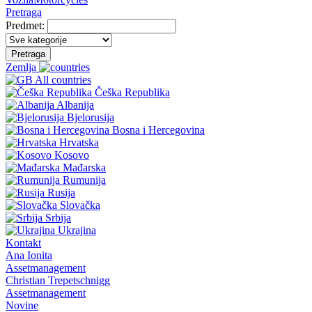
Pretraga
Predmet:
Pretraga
Zemlja
All countries
Češka Republika
Albanija
Bjelorusija
Bosna i Hercegovina
Hrvatska
Kosovo
Mađarska
Rumunija
Rusija
Slovačka
Srbija
Ukrajina
Kontakt
Ana Ionita
Assetmanagement
Christian Trepetschnigg
Assetmanagement
Novine