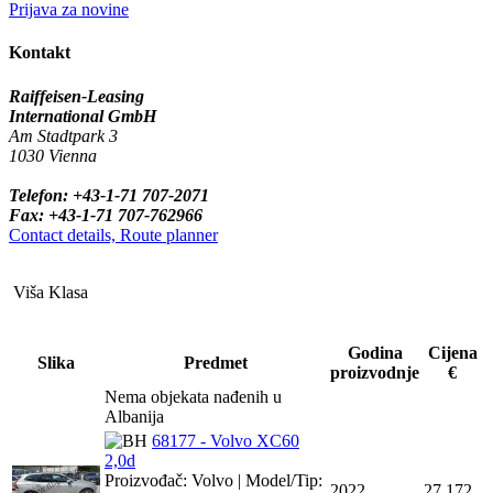
Prijava za novine
Kontakt
Raiffeisen-Leasing
International GmbH
Am Stadtpark 3
1030 Vienna
Telefon: +43-1-71 707-2071
Fax: +43-1-71 707-762966
Contact details, Route planner
Viša Klasa
Godina
Cijena
Slika
Predmet
proizvodnje
€
Nema objekata nađenih u
Albanija
68177 - Volvo XC60
2,0d
Proizvođač: Volvo | Model/Tip:
2022
27,172