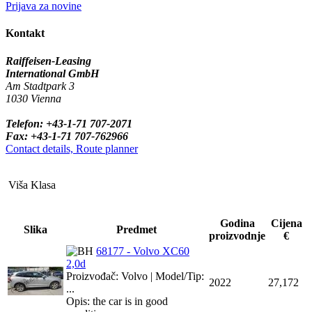
Prijava za novine
Kontakt
Raiffeisen-Leasing
International GmbH
Am Stadtpark 3
1030 Vienna
Telefon: +43-1-71 707-2071
Fax: +43-1-71 707-762966
Contact details, Route planner
Viša Klasa
Godina
Cijena
Slika
Predmet
proizvodnje
€
68177 - Volvo XC60
2,0d
Proizvođač: Volvo | Model/Tip:
2022
27,172
...
Opis: the car is in good