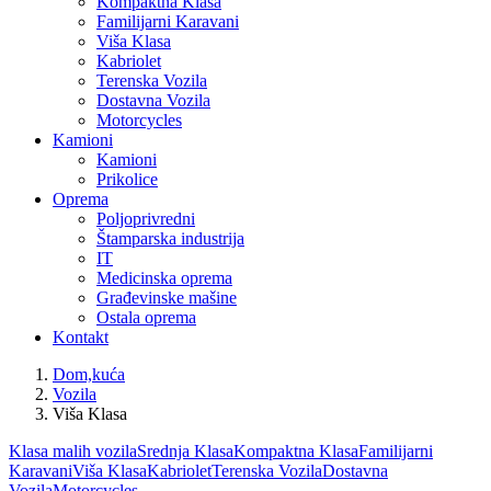
Kompaktna Klasa
Familijarni Karavani
Viša Klasa
Kabriolet
Terenska Vozila
Dostavna Vozila
Motorcycles
Kamioni
Kamioni
Prikolice
Oprema
Poljoprivredni
Štamparska industrija
IT
Medicinska oprema
Građevinske mašine
Ostala oprema
Kontakt
Dom,kuća
Vozila
Viša Klasa
Klasa malih vozila
Srednja Klasa
Kompaktna Klasa
Familijarni
Karavani
Viša Klasa
Kabriolet
Terenska Vozila
Dostavna
Vozila
Motorcycles