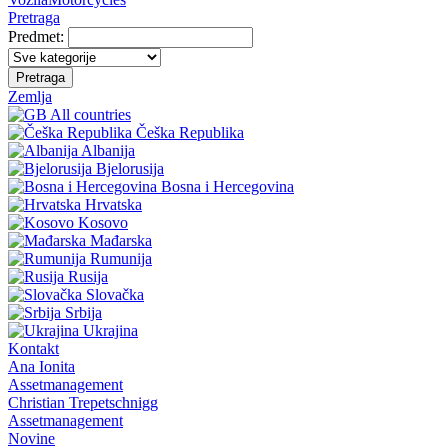
Pretraga
Predmet:
Pretraga
Zemlja
All countries
Češka Republika
Albanija
Bjelorusija
Bosna i Hercegovina
Hrvatska
Kosovo
Mađarska
Rumunija
Rusija
Slovačka
Srbija
Ukrajina
Kontakt
Ana Ionita
Assetmanagement
Christian Trepetschnigg
Assetmanagement
Novine