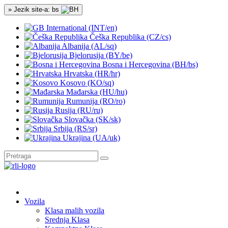
» Jezik site-a: bs
International (INT/en)
Češka Republika (CZ/cs)
Albanija (AL/sq)
Bjelorusija (BY/be)
Bosna i Hercegovina (BH/bs)
Hrvatska (HR/hr)
Kosovo (KO/sq)
Mađarska (HU/hu)
Rumunija (RO/ro)
Rusija (RU/ru)
Slovačka (SK/sk)
Srbija (RS/sr)
Ukrajina (UA/uk)
Vozila
Klasa malih vozila
Srednja Klasa