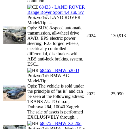
condition...
68433 - LAND ROVER
Range Rover Sport 4.4 aut. SV
Proizvođač: LAND ROVER |
Model/Tip: ...
Opis: SUV, 8-speed automatic
transmission, all-wheel drive
2024
130,913
AWD, EPS electric power
steering, R23 forged wheels,
electrically controlled
differential, disc brakes with
ABS anti-lock braking system,
ESC...
68465 - BMW 520 D
Proizvođač: BMW AG |
Model/Tip: ...
Opis: The vehicle is sold under
the principle of "as is" and can
2022
25,990
be seen at the following adress:
TRANS AUTO d.o.o.,
Dubrava 264, 10040 Zagreb.
The sale of assets is performed
EXCLUSIVELY through...
68575 - BMW X3 20d
Proizvođač: BMW | Model/Tip: