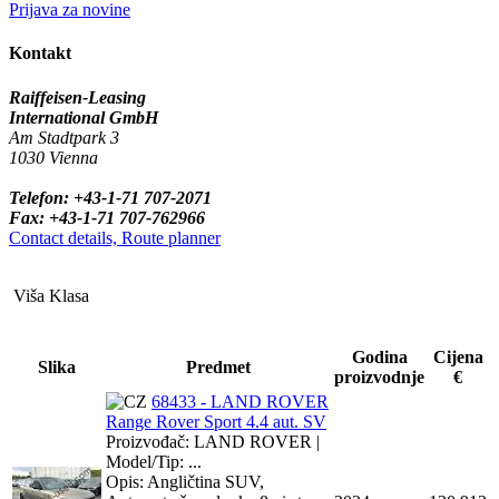
Prijava za novine
Kontakt
Raiffeisen-Leasing
International GmbH
Am Stadtpark 3
1030 Vienna
Telefon: +43-1-71 707-2071
Fax: +43-1-71 707-762966
Contact details, Route planner
Viša Klasa
Godina
Cijena
Slika
Predmet
proizvodnje
€
68433 - LAND ROVER
Range Rover Sport 4.4 aut. SV
Proizvođač: LAND ROVER |
Model/Tip: ...
Opis: Angličtina SUV,