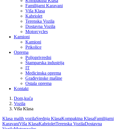
Kompaktna Klasa
Familijarni Karavani
Viša Klasa
Kabriolet
Terenska Vozila
Dostavna Vozila
Motorcycles
Kamioni
Kamioni
Prikolice
Oprema
Poljoprivredni
Štamparska industrija
IT
Medicinska oprema
Građevinske mašine
Ostala oprema
Kontakt
Dom,kuća
Vozila
Viša Klasa
Klasa malih vozila
Srednja Klasa
Kompaktna Klasa
Familijarni
Karavani
Viša Klasa
Kabriolet
Terenska Vozila
Dostavna
Vozila
Motorcycles