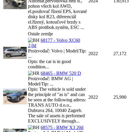
Automat.převodovka 8mi st.,
2024
130,913
pohon všech kol AWD,
el.posilovač řízení EPS, kované
disky kol R23, diferenciál
el.řízený, kotoučové brzdy s
ABS protibok.systém, ESC ...
Ostale zemlje
68177 - Volvo XC60
2,0d
Proizvođač: Volvo | Model/Tip:
2022
27,172
...
Opis: the car is in good
condition...
68465 - BMW 520 D
Proizvođač: BMW AG |
Model/Tip: ...
Opis: The vehicle is sold under
the principle of "as is" and can
2022
25,990
be seen at the following adress:
TRANS AUTO d.o.o.,
Dubrava 264, 10040 Zagreb.
The sale of assets is performed
EXCLUSIVELY through...
68575 - BMW X3 20d