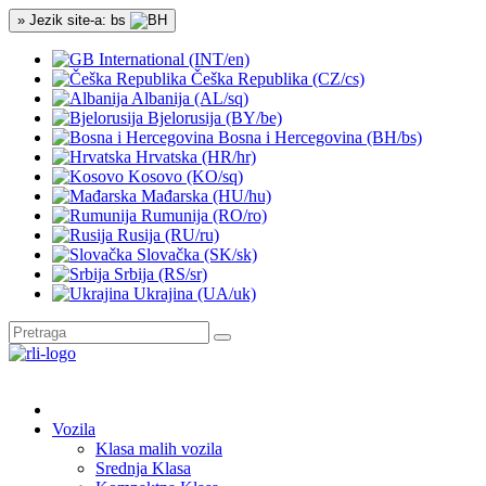
» Jezik site-a: bs
International (INT/en)
Češka Republika (CZ/cs)
Albanija (AL/sq)
Bjelorusija (BY/be)
Bosna i Hercegovina (BH/bs)
Hrvatska (HR/hr)
Kosovo (KO/sq)
Mađarska (HU/hu)
Rumunija (RO/ro)
Rusija (RU/ru)
Slovačka (SK/sk)
Srbija (RS/sr)
Ukrajina (UA/uk)
Vozila
Klasa malih vozila
Srednja Klasa