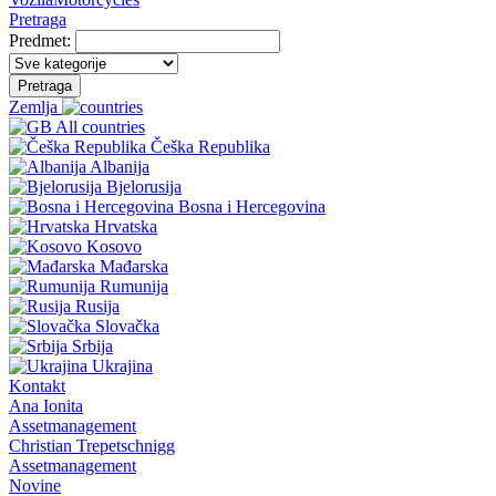
Pretraga
Predmet:
Pretraga
Zemlja
All countries
Češka Republika
Albanija
Bjelorusija
Bosna i Hercegovina
Hrvatska
Kosovo
Mađarska
Rumunija
Rusija
Slovačka
Srbija
Ukrajina
Kontakt
Ana Ionita
Assetmanagement
Christian Trepetschnigg
Assetmanagement
Novine