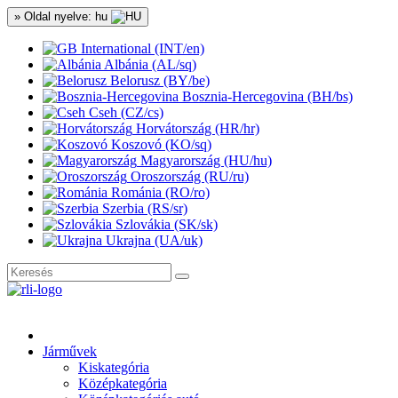
» Oldal nyelve: hu
International (INT/en)
Albánia (AL/sq)
Belorusz (BY/be)
Bosznia-Hercegovina (BH/bs)
Cseh (CZ/cs)
Horvátország (HR/hr)
Koszovó (KO/sq)
Magyarország (HU/hu)
Oroszország (RU/ru)
Románia (RO/ro)
Szerbia (RS/sr)
Szlovákia (SK/sk)
Ukrajna (UA/uk)
Járművek
Kiskategória
Középkategória