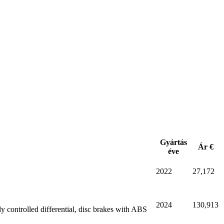
Gyártás
Ár €
éve
2022
27,172
2024
130,913
y controlled differential, disc brakes with ABS