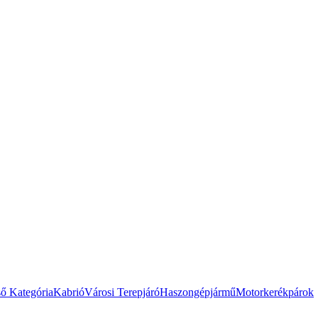
ső Kategória
Kabrió
Városi Terepjáró
Haszongépjármű
Motorkerékpárok