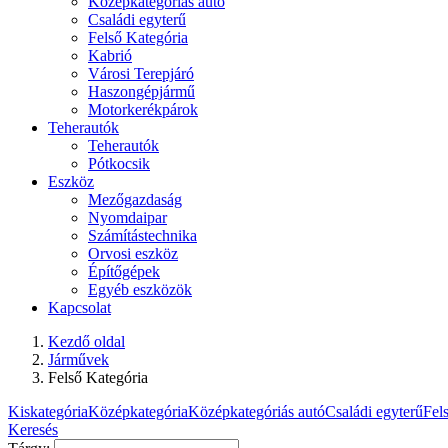
Középkategóriás autó
Családi egyterű
Felső Kategória
Kabrió
Városi Terepjáró
Haszongépjármű
Motorkerékpárok
Teherautók
Teherautók
Pótkocsik
Eszköz
Mezőgazdaság
Nyomdaipar
Számítástechnika
Orvosi eszköz
Építőgépek
Egyéb eszközök
Kapcsolat
Kezdő oldal
Járművek
Felső Kategória
Kiskategória
Középkategória
Középkategóriás autó
Családi egyterű
Fel
Keresés