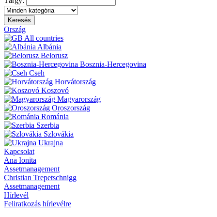
Tárgy:
Keresés
Ország
All countries
Albánia
Belorusz
Bosznia-Hercegovina
Cseh
Horvátország
Koszovó
Magyarország
Oroszország
Románia
Szerbia
Szlovákia
Ukrajna
Kapcsolat
Ana Ionita
Assetmanagement
Christian Trepetschnigg
Assetmanagement
Hírlevél
Feliratkozás hírlevélre