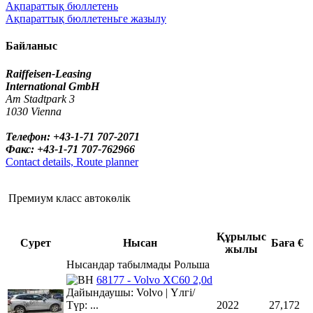
Ақпараттық бюллетень
Ақпараттық бюллетеньге жазылу
Байланыс
Raiffeisen-Leasing
International GmbH
Am Stadtpark 3
1030 Vienna
Телефон: +43-1-71 707-2071
Факс: +43-1-71 707-762966
Contact details, Route planner
Премиум класс автокөлік
Құрылыс
Сурет
Нысан
Баға €
жылы
Нысандар табылмады Рольша
68177 - Volvo XC60 2,0d
Дайындаушы: Volvo | Үлгі/
Түр: ...
2022
27,172