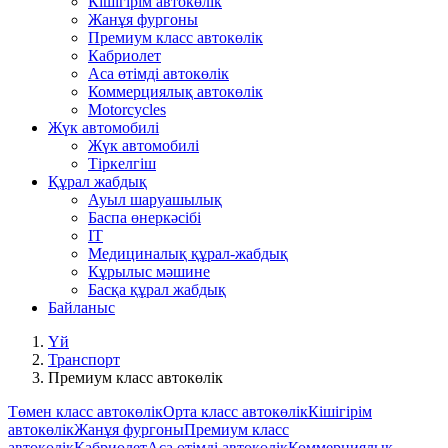
Кішігірім автокөлік
Жанұя фургоны
Премиум класс автокөлік
Кабриолет
Аса өтімді автокөлік
Коммерциялық автокөлік
Motorcycles
Жүк автомобилі
Жүк автомобилі
Тіркелгіш
Құрал жабдық
Ауыл шаруашылық
Баспа өнеркәсібі
IT
Медициналық құрал-жабдық
Кұрылыс мәшине
Басқа құрал жабдық
Байланыс
Үй
Транспорт
Премиум класс автокөлік
Төмен класс автокөлік
Орта класс автокөлік
Кішігірім
автокөлік
Жанұя фургоны
Премиум класс
автокөлік
Кабриолет
Аса өтімді автокөлік
Коммерциялық