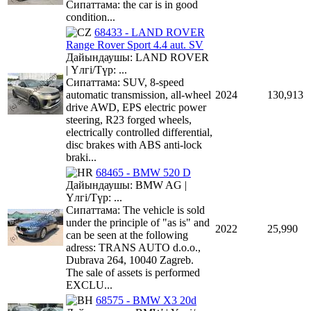
Сипаттама: the car is in good
condition...
68433 - LAND ROVER
Range Rover Sport 4.4 aut. SV
Дайындаушы: LAND ROVER
| Үлгі/Түр: ...
Сипаттама: SUV, 8-speed
automatic transmission, all-wheel
2024
130,913
drive AWD, EPS electric power
steering, R23 forged wheels,
electrically controlled differential,
disc brakes with ABS anti-lock
braki...
68465 - BMW 520 D
Дайындаушы: BMW AG |
Үлгі/Түр: ...
Сипаттама: The vehicle is sold
under the principle of "as is" and
2022
25,990
can be seen at the following
adress: TRANS AUTO d.o.o.,
Dubrava 264, 10040 Zagreb.
The sale of assets is performed
EXCLU...
68575 - BMW X3 20d