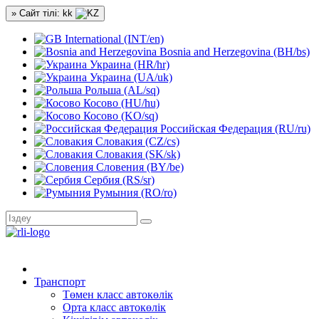
» Сайт тілі: kk
International (INT/en)
Bosnia and Herzegovina (BH/bs)
Украина (HR/hr)
Украина (UA/uk)
Рольша (AL/sq)
Косово (HU/hu)
Косово (KO/sq)
Российская Федерация (RU/ru)
Словакия (CZ/cs)
Словакия (SK/sk)
Словения (BY/be)
Сербия (RS/sr)
Румыния (RO/ro)
Транспорт
Төмен класс автокөлік
Орта класс автокөлік