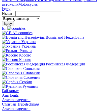
автокөлік
Motorcycles
Іздеу
Нысан:
Іздеу
Ел
All countries
Bosnia and Herzegovina
Украина
Украина
Рольша
Косово
Косово
Российская Федерация
Словакия
Словакия
Словения
Сербия
Румыния
Байланыс
Ana Ionita
Assetmanagement
Christian Trepetschnigg
Assetmanagement