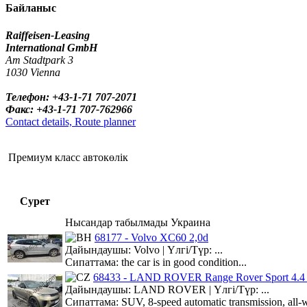
Байланыс
Raiffeisen-Leasing
International GmbH
Am Stadtpark 3
1030 Vienna
Телефон: +43-1-71 707-2071
Факс: +43-1-71 707-762966
Contact details, Route planner
Премиум класс автокөлік
Сурет
Нысандар табылмады Украина
68177 - Volvo XC60 2,0d
Дайындаушы: Volvo | Үлгі/Түр: ...
Сипаттама: the car is in good condition...
68433 - LAND ROVER Range Rover Sport 4.4 
Дайындаушы: LAND ROVER | Үлгі/Түр: ...
Сипаттама: SUV, 8-speed automatic transmission, all-whe