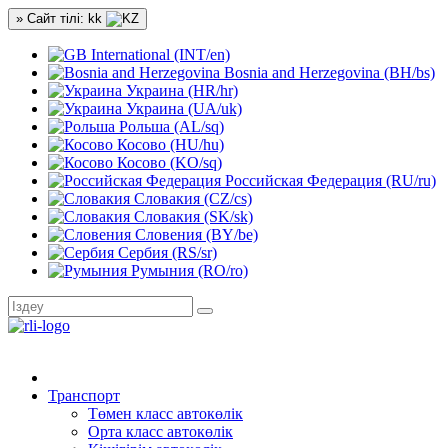
» Сайт тілі: kk
International (INT/en)
Bosnia and Herzegovina (BH/bs)
Украина (HR/hr)
Украина (UA/uk)
Рольша (AL/sq)
Косово (HU/hu)
Косово (KO/sq)
Российская Федерация (RU/ru)
Словакия (CZ/cs)
Словакия (SK/sk)
Словения (BY/be)
Сербия (RS/sr)
Румыния (RO/ro)
Транспорт
Төмен класс автокөлік
Орта класс автокөлік