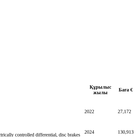
Құрылыс
Баға €
жылы
2022
27,172
2024
130,913
ally controlled differential, disc brakes