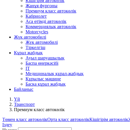
Кішігірім автокөлік
Жанұя фургоны
Премиум класс автокөлік
Кабриолет
Аса өтімді автокөлік
Коммерциялық автокөлік
Motorcycles
Жүк автомобилі
Жүк автомобилі
Тіркелгіш
Құрал жабдық
Ауыл шаруашылық
Баспа өнеркәсібі
IT
Медициналық құрал-жабдық
Кұрылыс мәшине
Басқа құрал жабдық
Байланыс
Үй
Транспорт
Премиум класс автокөлік
Төмен класс автокөлік
Орта класс автокөлік
Кішігірім автокөлік
Іздеу