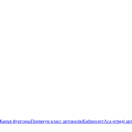
Жанұя фургоны
Премиум класс автокөлік
Кабриолет
Аса өтімді ав