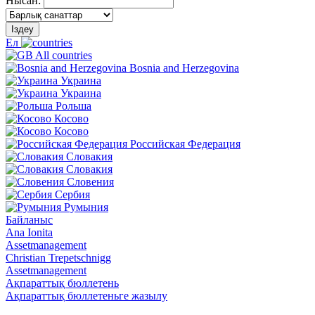
Нысан:
Іздеу
Ел
All countries
Bosnia and Herzegovina
Украина
Украина
Рольша
Косово
Косово
Российская Федерация
Словакия
Словакия
Словения
Сербия
Румыния
Байланыс
Ana Ionita
Assetmanagement
Christian Trepetschnigg
Assetmanagement
Ақпараттық бюллетень
Ақпараттық бюллетеньге жазылу