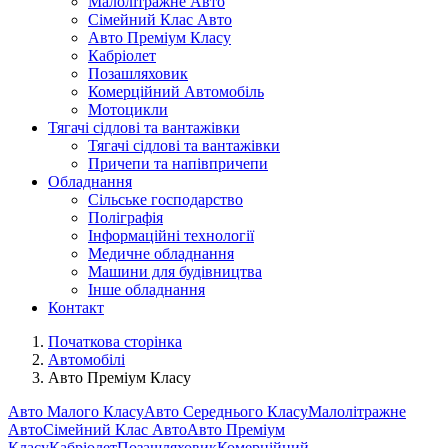
Малолітражне Авто
Сімейний Клас Авто
Авто Преміум Класу
Кабріолет
Позашляховик
Комерційний Автомобіль
Мотоцикли
Тягачі сідлові та вантажівки
Тягачі сідлові та вантажівки
Причепи та напівпричепи
Обладнання
Сільське господарство
Поліграфія
Інформаційні технології
Медичне обладнання
Машини для будівництва
Інше обладнання
Контакт
Початкова сторінка
Автомобілі
Авто Преміум Класу
Авто Малого Класу
Авто Середнього Класу
Малолітражне
Авто
Сімейний Клас Авто
Авто Преміум
Класу
Кабріолет
Позашляховик
Комерційний