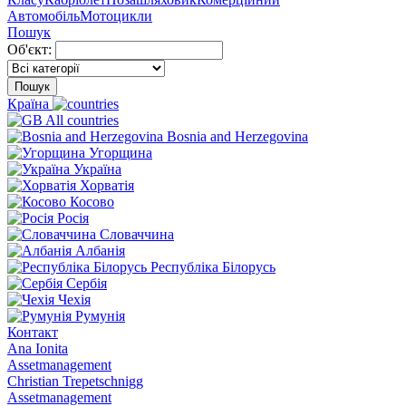
Автомобіль
Мотоцикли
Пошук
Об'єкт:
Пошук
Країна
All countries
Bosnia and Herzegovina
Угорщина
Україна
Хорватія
Косово
Росія
Словаччина
Албанія
Республіка Білорусь
Сербія
Чехія
Румунія
Контакт
Ana Ionita
Assetmanagement
Christian Trepetschnigg
Assetmanagement