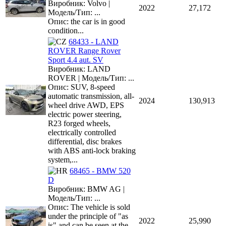
Виробник: Volvo |
2022
27,172
Модель/Тип: ...
Опис: the car is in good
condition...
68433 - LAND
ROVER Range Rover
Sport 4.4 aut. SV
Виробник: LAND
ROVER | Модель/Тип: ...
Опис: SUV, 8-speed
automatic transmission, all-
2024
130,913
wheel drive AWD, EPS
electric power steering,
R23 forged wheels,
electrically controlled
differential, disc brakes
with ABS anti-lock braking
system,...
68465 - BMW 520
D
Виробник: BMW AG |
Модель/Тип: ...
Опис: The vehicle is sold
under the principle of "as
2022
25,990
is" and can be seen at the