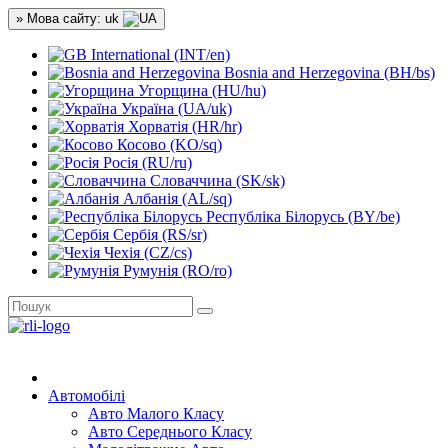
» Мова сайту: uk
International (INT/en)
Bosnia and Herzegovina (BH/bs)
Угорщина (HU/hu)
Україна (UA/uk)
Хорватія (HR/hr)
Косово (KO/sq)
Росія (RU/ru)
Словаччина (SK/sk)
Албанія (AL/sq)
Республіка Білорусь (BY/be)
Сербія (RS/sr)
Чехія (CZ/cs)
Румунія (RO/ro)
Автомобілі
Авто Малого Класу
Авто Середнього Класу