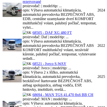
rezervované
proizvođač: | model/tip: ...
opis: Výbava automatická klimatizácia,
2024
automatická prevodovka BEZPEČNOSŤ ABS,
EDB, centrálne uzamykanie dverí KOMFORT
multifunkčný volant, palubný počítač, tempomat,
vyhri...
68505 - DAF XG 480 FT
proizvođač: Daf | model/tip: ...
opis: Výbava automatická klimatizácia,
automatická prevodovka BEZPEČNOSŤ ABS
2022
KOMFORT multifunkčný volant, nezávislé
kúrenie, palubný počítač, tempomat, vyhrievanie
sedadi...
68521 - Iveco S-WAY
proizvođač: Iveco | model/tip: ...
opis: Výbava 2 x lôžko, automatická
klimatizácia, automatická prevodovka,
2025
bezklúčové štartovanie BEZPEČNOSŤ ABS,
airbag spolujazdca, airbag vodiča, ESP,
hmlovky, imobilizér, svetlá...
68694 - MAN TGS 41.470 8x6 BB CH
proizvođač: MAN | model/tip: ...
opis: Výbava: automatická klimatizácia,