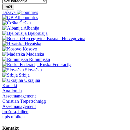
traži
Država
All countries
Češka
Albanija
Bjelorusija
Bosna i Hercegovina
Hrvatska
Kosovo
Mađarska
Rumunjska
Ruska Federacija
Slovačka
Srbija
Ukrajina
Kontakt
Ana Ionita
Assetmanagement
Christian Trepetschnigg
Assetmanagement
brošura, bilten
upis u bilten
Kontakt