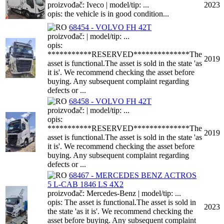
proizvođač: Iveco | model/tip: ...
2023
opis: the vehicle is in good condition...
68454 - VOLVO FH 42T
proizvođač: | model/tip: ...
opis:
***********RESERVED**************The
2019
asset is functional.The asset is sold in the state 'as
it is'. We recommend checking the asset before
buying. Any subsequent complaint regarding
defects or ...
68458 - VOLVO FH 42T
proizvođač: | model/tip: ...
opis:
***********RESERVED**************The
2019
asset is functional.The asset is sold in the state 'as
it is'. We recommend checking the asset before
buying. Any subsequent complaint regarding
defects or ...
68467 - MERCEDES BENZ ACTROS
5 L-CAB 1846 LS 4X2
proizvođač: Mercedes-Benz | model/tip: ...
opis: The asset is functional.The asset is sold in
2023
the state 'as it is'. We recommend checking the
asset before buying. Any subsequent complaint