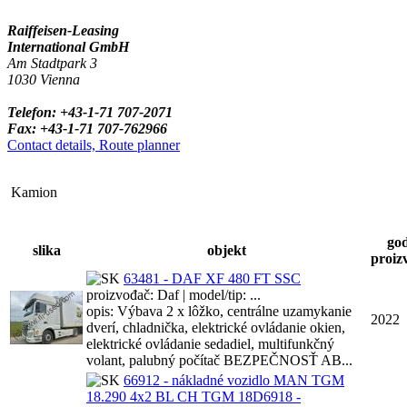
Raiffeisen-Leasing
International GmbH
Am Stadtpark 3
1030 Vienna
Telefon: +43-1-71 707-2071
Fax: +43-1-71 707-762966
Contact details, Route planner
Kamion
go
slika
objekt
proiz
63481 - DAF XF 480 FT SSC
proizvođač: Daf | model/tip: ...
opis: Výbava 2 x lôžko, centrálne uzamykanie
2022
dverí, chladnička, elektrické ovládanie okien,
elektrické ovládanie sedadiel, multifunkčný
volant, palubný počítač BEZPEČNOSŤ AB...
66912 - nákladné vozidlo MAN TGM
18.290 4x2 BL CH TGM 18D6918 -