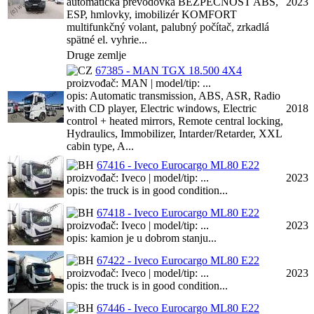
automatická prevodovka BEZPEČNOSŤ ABS,
2023
ESP, hmlovky, imobilizér KOMFORT
multifunkčný volant, palubný počítač, zrkadlá
spätné el. vyhrie...
Druge zemlje
67385 - MAN TGX 18.500 4X4
proizvođač: MAN | model/tip: ...
opis: Automatic transmission, ABS, ASR, Radio
with CD player, Electric windows, Electric
2018
control + heated mirrors, Remote central locking,
Hydraulics, Immobilizer, Intarder/Retarder, XXL
cabin type, A...
67416 - Iveco Eurocargo ML80 E22
proizvođač: Iveco | model/tip: ...
2023
opis: the truck is in good condition...
67418 - Iveco Eurocargo ML80 E22
proizvođač: Iveco | model/tip: ...
2023
opis: kamion je u dobrom stanju...
67422 - Iveco Eurocargo ML80 E22
proizvođač: Iveco | model/tip: ...
2023
opis: the truck is in good condition...
67446 - Iveco Eurocargo ML80 E22