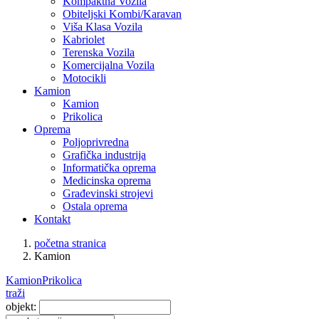
Kompaktna Vozila
Obiteljski Kombi/Karavan
Viša Klasa Vozila
Kabriolet
Terenska Vozila
Komercijalna Vozila
Motocikli
Kamion
Kamion
Prikolica
Oprema
Poljoprivredna
Grafička industrija
Informatička oprema
Medicinska oprema
Građevinski strojevi
Ostala oprema
Kontakt
početna stranica
Kamion
Kamion
Prikolica
traži
objekt: