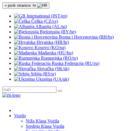
» jezik stranice: hr
International (INT/en)
Češka (CZ/cs)
Albanija (AL/sq)
Bjelorusija (BY/be)
Bosna i Hercegovina (BH/bs)
Hrvatska (HR/hr)
Kosovo (KO/sq)
Mađarska (HU/hu)
Rumunjska (RO/ro)
Ruska Federacija (RU/ru)
Slovačka (SK/sk)
Srbija (RS/sr)
Ukrajina (UA/uk)
Vozilo
Niža Klasa Vozila
Srednja Klasa Vozila