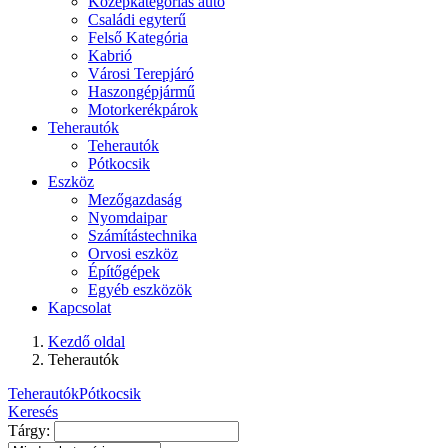
Középkategóriás autó
Családi egyterű
Felső Kategória
Kabrió
Városi Terepjáró
Haszongépjármű
Motorkerékpárok
Teherautók
Teherautók
Pótkocsik
Eszköz
Mezőgazdaság
Nyomdaipar
Számítástechnika
Orvosi eszköz
Építőgépek
Egyéb eszközök
Kapcsolat
Kezdő oldal
Teherautók
Teherautók
Pótkocsik
Keresés
Tárgy: