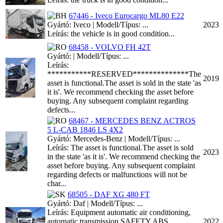
67446 - Iveco Eurocargo ML80 E22
Gyártó: Iveco | Modell/Típus: ...
2023
Leírás: the vehicle is in good condition...
68458 - VOLVO FH 42T
Gyártó: | Modell/Típus: ...
Leírás:
***********RESERVED**************The
2019
asset is functional.The asset is sold in the state 'as
it is'. We recommend checking the asset before
buying. Any subsequent complaint regarding
defects...
68467 - MERCEDES BENZ ACTROS
5 L-CAB 1846 LS 4X2
Gyártó: Mercedes-Benz | Modell/Típus: ...
Leírás: The asset is functional.The asset is sold
2023
in the state 'as it is'. We recommend checking the
asset before buying. Any subsequent complaint
regarding defects or malfunctions will not be
char...
68505 - DAF XG 480 FT
Gyártó: Daf | Modell/Típus: ...
Leírás: Equipment automatic air conditioning,
automatic transmission SAFETY ABS
2022