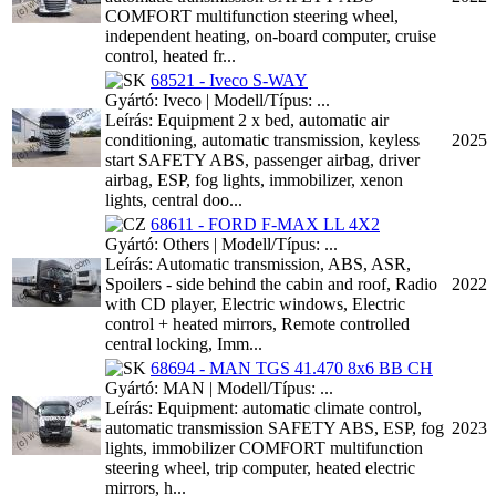
COMFORT multifunction steering wheel,
independent heating, on-board computer, cruise
control, heated fr...
68521 - Iveco S-WAY
Gyártó: Iveco | Modell/Típus: ...
Leírás: Equipment 2 x bed, automatic air
conditioning, automatic transmission, keyless
2025
start SAFETY ABS, passenger airbag, driver
airbag, ESP, fog lights, immobilizer, xenon
lights, central doo...
68611 - FORD F-MAX LL 4X2
Gyártó: Others | Modell/Típus: ...
Leírás: Automatic transmission, ABS, ASR,
Spoilers - side behind the cabin and roof, Radio
2022
with CD player, Electric windows, Electric
control + heated mirrors, Remote controlled
central locking, Imm...
68694 - MAN TGS 41.470 8x6 BB CH
Gyártó: MAN | Modell/Típus: ...
Leírás: Equipment: automatic climate control,
automatic transmission SAFETY ABS, ESP, fog
2023
lights, immobilizer COMFORT multifunction
steering wheel, trip computer, heated electric
mirrors, h...