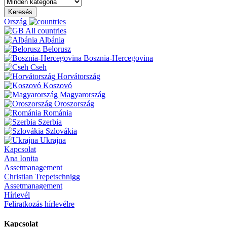
Keresés
Ország
All countries
Albánia
Belorusz
Bosznia-Hercegovina
Cseh
Horvátország
Koszovó
Magyarország
Oroszország
Románia
Szerbia
Szlovákia
Ukrajna
Kapcsolat
Ana Ionita
Assetmanagement
Christian Trepetschnigg
Assetmanagement
Hírlevél
Feliratkozás hírlevélre
Kapcsolat