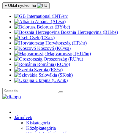
» Oldal nyelve: hu
International (INT/en)
Albánia (AL/sq)
Belorusz (BY/be)
Bosznia-Hercegovina (BH/bs)
Cseh (CZ/cs)
Horvátország (HR/hr)
Koszovó (KO/sq)
Magyarország (HU/hu)
Oroszország (RU/ru)
Románia (RO/ro)
Szerbia (RS/sr)
Szlovákia (SK/sk)
Ukrajna (UA/uk)
Járművek
Kiskategória
Középkategória