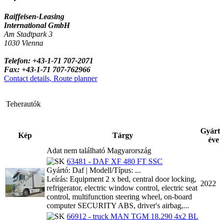
Raiffeisen-Leasing
International GmbH
Am Stadtpark 3
1030 Vienna
Telefon: +43-1-71 707-2071
Fax: +43-1-71 707-762966
Contact details, Route planner
Teherautók
Gyárt
Kép
Tárgy
éve
Adat nem található Magyarország
63481 - DAF XF 480 FT SSC
Gyártó: Daf | Modell/Típus: ...
Leírás: Equipment 2 x bed, central door locking,
2022
refrigerator, electric window control, electric seat
control, multifunction steering wheel, on-board
computer SECURITY ABS, driver's airbag,...
66912 - truck MAN TGM 18.290 4x2 BL