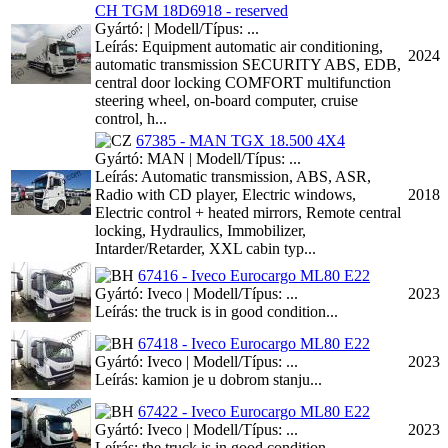
CH TGM 18D6918 - reserved
Gyártó: | Modell/Típus: ...
Leírás: Equipment automatic air conditioning,
2024
automatic transmission SECURITY ABS, EDB,
central door locking COMFORT multifunction
steering wheel, on-board computer, cruise
control, h...
67385 - MAN TGX 18.500 4X4
Gyártó: MAN | Modell/Típus: ...
Leírás: Automatic transmission, ABS, ASR,
Radio with CD player, Electric windows,
2018
Electric control + heated mirrors, Remote central
locking, Hydraulics, Immobilizer,
Intarder/Retarder, XXL cabin typ...
67416 - Iveco Eurocargo ML80 E22
Gyártó: Iveco | Modell/Típus: ...
2023
Leírás: the truck is in good condition...
67418 - Iveco Eurocargo ML80 E22
Gyártó: Iveco | Modell/Típus: ...
2023
Leírás: kamion je u dobrom stanju...
67422 - Iveco Eurocargo ML80 E22
Gyártó: Iveco | Modell/Típus: ...
2023
Leírás: the truck is in good condition...