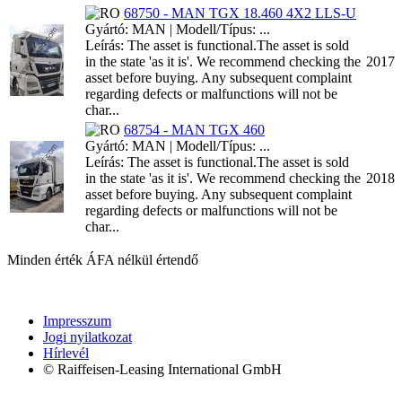
68750 - MAN TGX 18.460 4X2 LLS-U
Gyártó: MAN | Modell/Típus: ...
Leírás: The asset is functional.The asset is sold
in the state 'as it is'. We recommend checking the
2017
asset before buying. Any subsequent complaint
regarding defects or malfunctions will not be
char...
68754 - MAN TGX 460
Gyártó: MAN | Modell/Típus: ...
Leírás: The asset is functional.The asset is sold
in the state 'as it is'. We recommend checking the
2018
asset before buying. Any subsequent complaint
regarding defects or malfunctions will not be
char...
Minden érték ÁFA nélkül értendő
Impresszum
Jogi nyilatkozat
Hírlevél
© Raiffeisen-Leasing International GmbH