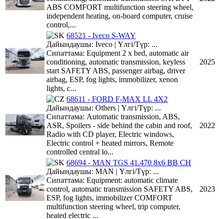
ABS COMFORT multifunction steering wheel,
independent heating, on-board computer, cruise
control,...
68521 - Iveco S-WAY
Дайындаушы: Iveco | Үлгі/Түр: ...
Сипаттама: Equipment 2 x bed, automatic air
conditioning, automatic transmission, keyless
2025
start SAFETY ABS, passenger airbag, driver
airbag, ESP, fog lights, immobilizer, xenon
lights, c...
68611 - FORD F-MAX LL 4X2
Дайындаушы: Others | Үлгі/Түр: ...
Сипаттама: Automatic transmission, ABS,
ASR, Spoilers - side behind the cabin and roof,
2022
Radio with CD player, Electric windows,
Electric control + heated mirrors, Remote
controlled central lo...
68694 - MAN TGS 41.470 8x6 BB CH
Дайындаушы: MAN | Үлгі/Түр: ...
Сипаттама: Equipment: automatic climate
control, automatic transmission SAFETY ABS,
2023
ESP, fog lights, immobilizer COMFORT
multifunction steering wheel, trip computer,
heated electric ...