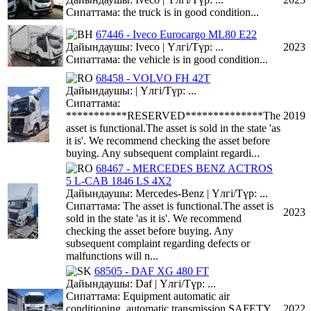
Сипаттама: the truck is in good condition...
67446 - Iveco Eurocargo ML80 E22
Дайындаушы: Iveco | Үлгі/Түр: ...
2023
Сипаттама: the vehicle is in good condition...
68458 - VOLVO FH 42T
Дайындаушы: | Үлгі/Түр: ...
Сипаттама:
***********RESERVED**************The
2019
asset is functional.The asset is sold in the state 'as
it is'. We recommend checking the asset before
buying. Any subsequent complaint regardi...
68467 - MERCEDES BENZ ACTROS
5 L-CAB 1846 LS 4X2
Дайындаушы: Mercedes-Benz | Үлгі/Түр: ...
Сипаттама: The asset is functional.The asset is
2023
sold in the state 'as it is'. We recommend
checking the asset before buying. Any
subsequent complaint regarding defects or
malfunctions will n...
68505 - DAF XG 480 FT
Дайындаушы: Daf | Үлгі/Түр: ...
Сипаттама: Equipment automatic air
conditioning, automatic transmission SAFETY
2022