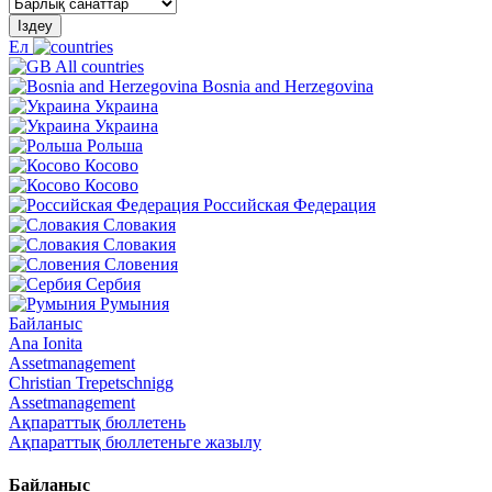
Іздеу
Ел
All countries
Bosnia and Herzegovina
Украина
Украина
Рольша
Косово
Косово
Российская Федерация
Словакия
Словакия
Словения
Сербия
Румыния
Байланыс
Ana Ionita
Assetmanagement
Christian Trepetschnigg
Assetmanagement
Ақпараттық бюллетень
Ақпараттық бюллетеньге жазылу
Байланыс