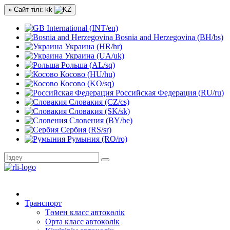
» Сайт тілі: kk
International (INT/en)
Bosnia and Herzegovina (BH/bs)
Украина (HR/hr)
Украина (UA/uk)
Рольша (AL/sq)
Косово (HU/hu)
Косово (KO/sq)
Российская Федерация (RU/ru)
Словакия (CZ/cs)
Словакия (SK/sk)
Словения (BY/be)
Сербия (RS/sr)
Румыния (RO/ro)
Транспорт
Төмен класс автокөлік
Орта класс автокөлік