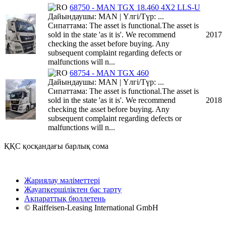
68750 - MAN TGX 18.460 4X2 LLS-U
Дайындаушы: MAN | Үлгі/Түр: ...
Сипаттама: The asset is functional.The asset is
sold in the state 'as it is'. We recommend
2017
checking the asset before buying. Any
subsequent complaint regarding defects or
malfunctions will n...
68754 - MAN TGX 460
Дайындаушы: MAN | Үлгі/Түр: ...
Сипаттама: The asset is functional.The asset is
sold in the state 'as it is'. We recommend
2018
checking the asset before buying. Any
subsequent complaint regarding defects or
malfunctions will n...
ҚҚС қосқандағы барлық сома
Жариялау мәліметтері
Жауапкершіліктен бас тарту
Ақпараттық бюллетень
© Raiffeisen-Leasing International GmbH