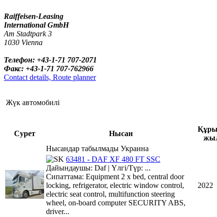
Raiffeisen-Leasing
International GmbH
Am Stadtpark 3
1030 Vienna
Телефон: +43-1-71 707-2071
Факс: +43-1-71 707-762966
Contact details, Route planner
Жүк автомобилі
Құр
Сурет
Нысан
жы
Нысандар табылмады Украина
63481 - DAF XF 480 FT SSC
Дайындаушы: Daf | Үлгі/Түр: ...
Сипаттама: Equipment 2 x bed, central door
locking, refrigerator, electric window control,
2022
electric seat control, multifunction steering
wheel, on-board computer SECURITY ABS,
driver...