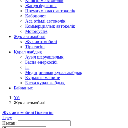
Кішігірім автокөлік
Жанұя фургоны
Премиум класс автокөлік
Кабриолет
Аса өтімді автокөлік
Коммерциялық автокөлік
Motorcycles
Жүк автомобилі
Жүк автомобилі
Тіркелгіш
Құрал жабдық
Ауыл шаруашылық
Баспа өнеркәсібі
IT
Медициналық құрал-жабдық
Кұрылыс мәшине
Басқа құрал жабдық
Байланыс
Үй
Жүк автомобилі
Жүк автомобилі
Тіркелгіш
Іздеу
Нысан: