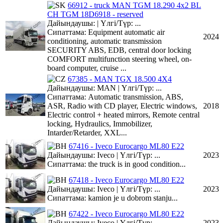
66912 - truck MAN TGM 18.290 4x2 BL
CH TGM 18D6918 - reserved
Дайындаушы: | Үлгі/Түр: ...
Сипаттама: Equipment automatic air
2024
conditioning, automatic transmission
SECURITY ABS, EDB, central door locking
COMFORT multifunction steering wheel, on-
board computer, cruise ...
67385 - MAN TGX 18.500 4X4
Дайындаушы: MAN | Үлгі/Түр: ...
Сипаттама: Automatic transmission, ABS,
ASR, Radio with CD player, Electric windows,
2018
Electric control + heated mirrors, Remote central
locking, Hydraulics, Immobilizer,
Intarder/Retarder, XXL...
67416 - Iveco Eurocargo ML80 E22
Дайындаушы: Iveco | Үлгі/Түр: ...
2023
Сипаттама: the truck is in good condition...
67418 - Iveco Eurocargo ML80 E22
Дайындаушы: Iveco | Үлгі/Түр: ...
2023
Сипаттама: kamion je u dobrom stanju...
67422 - Iveco Eurocargo ML80 E22
Дайындаушы: Iveco | Үлгі/Түр: ...
2023