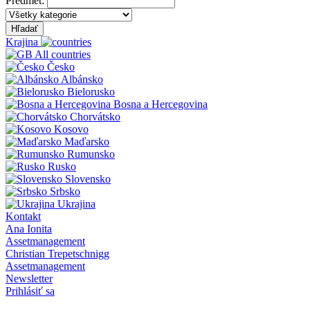
Predmet:
Hľadať
Krajina
All countries
Česko
Albánsko
Bielorusko
Bosna a Hercegovina
Chorvátsko
Kosovo
Maďarsko
Rumunsko
Rusko
Slovensko
Srbsko
Ukrajina
Kontakt
Ana Ionita
Assetmanagement
Christian Trepetschnigg
Assetmanagement
Newsletter
Prihlásiť sa