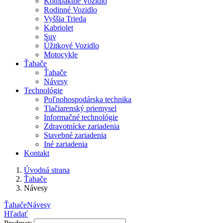
Kompaktné Vozidlo
Rodinné Vozidlo
Vyššia Trieda
Kabriolet
Suv
Úžitkové Vozidlo
Motocykle
Ťahače
Ťahače
Návesy
Technológie
Poľnohospodárska technika
Tlačiarenský priemysel
Informačné technológie
Zdravotnícke zariadenia
Stavebné zariadenia
Iné zariadenia
Kontakt
Úvodná strana
Ťahače
Návesy
Ťahače
Návesy
Hľadať