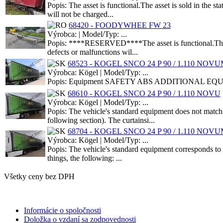
Popis: The asset is functional.The asset is sold in the 
will not be charged...
68420 - FOODYWHEE FW 23
Výrobca: | Model/Typ: ...
Popis: ****RESERVED****The asset is functional.The ass
defects or malfunctions wil...
68523 - KOGEL SNCO 24 P 90 / 1.110 NOV
Výrobca: Kögel | Model/Typ: ...
Popis: Equipment SAFETY ABS ADDITIONAL EQUIPMEN
68610 - KOGEL SNCO 24 P 90 / 1.110 NOVU
Výrobca: Kögel | Model/Typ: ...
Popis: The vehicle's standard equipment does not match 
following section). The curtainsi...
68704 - KOGEL SNCO 24 P 90 / 1.110 NOV
Výrobca: Kögel | Model/Typ: ...
Popis: The vehicle's standard equipment corresponds to t
things, the following: ...
Všetky ceny bez DPH
Informácie o spoločnosti
Doložka o vzdaní sa zodpovednosti