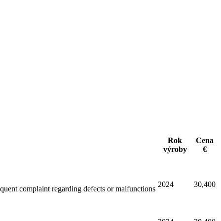
Rok
Cena
výroby
€
2024
30,400
sequent complaint regarding defects or malfunctions