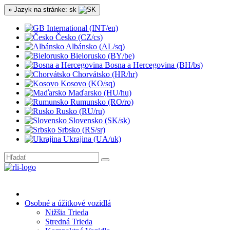
» Jazyk na stránke: sk
International (INT/en)
Česko (CZ/cs)
Albánsko (AL/sq)
Bielorusko (BY/be)
Bosna a Hercegovina (BH/bs)
Chorvátsko (HR/hr)
Kosovo (KO/sq)
Maďarsko (HU/hu)
Rumunsko (RO/ro)
Rusko (RU/ru)
Slovensko (SK/sk)
Srbsko (RS/sr)
Ukrajina (UA/uk)
Osobné a úžitkové vozidlá
Nižšia Trieda
Stredná Trieda