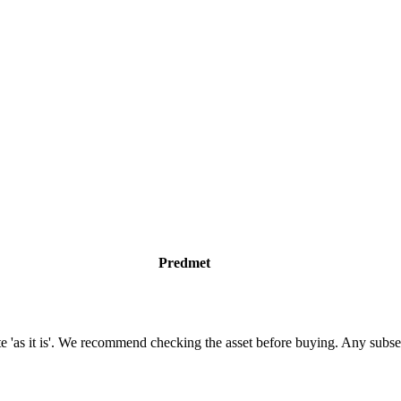
Predmet
state 'as it is'. We recommend checking the asset before buying. Any sub