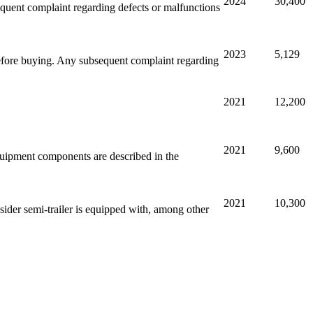
2024
30,400
sequent complaint regarding defects or malfunctions
2023
5,129
before buying. Any subsequent complaint regarding
2021
12,200
2021
9,600
equipment components are described in the
2021
10,300
sider semi-trailer is equipped with, among other