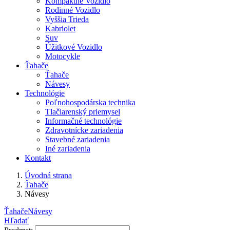
Kompaktné Vozidlo
Rodinné Vozidlo
Vyššia Trieda
Kabriolet
Suv
Úžitkové Vozidlo
Motocykle
Ťahače
Ťahače
Návesy
Technológie
Poľnohospodárska technika
Tlačiarenský priemysel
Informačné technológie
Zdravotnícke zariadenia
Stavebné zariadenia
Iné zariadenia
Kontakt
Úvodná strana
Ťahače
Návesy
Ťahače
Návesy
Hľadať