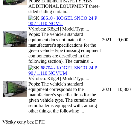
Popis: Equipment SAFETY ABS
ADDITIONAL EQUIPMENT three-
sided sliding curtain...
68610 - KOGEL SNCO 24 P
90 / 1.110 NOVU
Výrobca: Kögel | Model/Typ: ...
Popis: The vehicle's standard
equipment does not match the
2021
9,600
manufacturer's specifications for the
given vehicle type (missing equipment
components are described in the
following section). The curtainsi...
68704 - KOGEL SNCO 24 P
90 / 1.110 NOVUM
Výrobca: Kögel | Model/Typ: ...
Popis: The vehicle's standard
equipment corresponds to the
2021
10,300
manufacturer's specifications for the
given vehicle type. The curtainsider
semi-trailer is equipped with, among
other things, the following: ...
Všetky ceny bez DPH