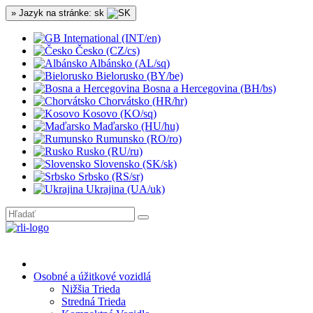
» Jazyk na stránke: sk
International (INT/en)
Česko (CZ/cs)
Albánsko (AL/sq)
Bielorusko (BY/be)
Bosna a Hercegovina (BH/bs)
Chorvátsko (HR/hr)
Kosovo (KO/sq)
Maďarsko (HU/hu)
Rumunsko (RO/ro)
Rusko (RU/ru)
Slovensko (SK/sk)
Srbsko (RS/sr)
Ukrajina (UA/uk)
Osobné a úžitkové vozidlá
Nižšia Trieda
Stredná Trieda