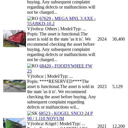
buying. Any subsequent complaint
regarding defects or malfunctions will
not be charged...
67629 - MEGA MNL 3 AXE -
55ABKD-10.2
Výrobca: Others | Model/Typ: ...
Popis: The asset is functional.The
asset is sold in the state 'as it is'. We
2024
30,400
recommend checking the asset before
buying. Any subsequent complaint
regarding defects or malfunctions will
not be charged...
68420 - FOODYWHEE FW
23
Výrobca: | Model/Typ: ...
Popis: ****RESERVED****The
asset is functional.The asset is sold in
2023
5,129
the state 'as it is'. We recommend
checking the asset before buying. Any
subsequent complaint regarding
defects or malfunctions wil...
68523 - KOGEL SNCO 24 P
90 / 1.110 NOVUM
Výrobca: Kögel | Model/Typ: ...
2021
12,200