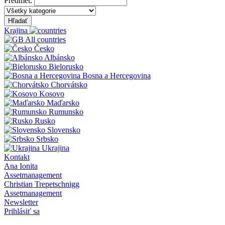
Predmet:
Hľadať
Krajina
All countries
Česko
Albánsko
Bielorusko
Bosna a Hercegovina
Chorvátsko
Kosovo
Maďarsko
Rumunsko
Rusko
Slovensko
Srbsko
Ukrajina
Kontakt
Ana Ionita
Assetmanagement
Christian Trepetschnigg
Assetmanagement
Newsletter
Prihlásiť sa