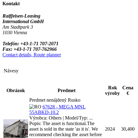
Kontakt
Raiffeisen-Leasing
International GmbH
Am Stadtpark 3
1030 Vienna
Telefón: +43-1-71 707-2071
Fax: +43-1-71 707-762966
Contact details, Route planner
Návesy
Rok
Cena
Obrázok
Predmet
výroby
€
Predmet nenájdený Rusko
67628 - MEGA MNL
55ABKD-10.2
Výrobca: Others | Model/Typ: ...
Popis: The asset is functional.The
asset is sold in the state 'as it is'. We
2024
30,400
recommend checking the asset before