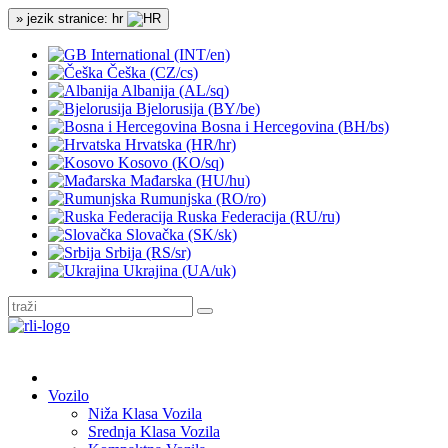
» jezik stranice: hr
International (INT/en)
Češka (CZ/cs)
Albanija (AL/sq)
Bjelorusija (BY/be)
Bosna i Hercegovina (BH/bs)
Hrvatska (HR/hr)
Kosovo (KO/sq)
Mađarska (HU/hu)
Rumunjska (RO/ro)
Ruska Federacija (RU/ru)
Slovačka (SK/sk)
Srbija (RS/sr)
Ukrajina (UA/uk)
Vozilo
Niža Klasa Vozila
Srednja Klasa Vozila