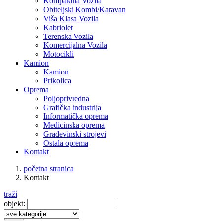
Kompaktna Vozila
Obiteljski Kombi/Karavan
Viša Klasa Vozila
Kabriolet
Terenska Vozila
Komercijalna Vozila
Motocikli
Kamion
Kamion
Prikolica
Oprema
Poljoprivredna
Grafička industrija
Informatička oprema
Medicinska oprema
Građevinski strojevi
Ostala oprema
Kontakt
početna stranica
Kontakt
traži
objekt: