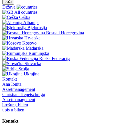
traži
Država
All countries
Češka
Albanija
Bjelorusija
Bosna i Hercegovina
Hrvatska
Kosovo
Mađarska
Rumunjska
Ruska Federacija
Slovačka
Srbija
Ukrajina
Kontakt
Ana Ionita
Assetmanagement
Christian Trepetschnigg
Assetmanagement
brošura, bilten
upis u bilten
Kontakt