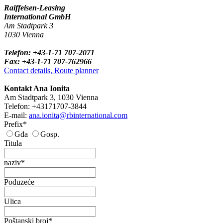
Raiffeisen-Leasing
International GmbH
Am Stadtpark 3
1030 Vienna
Telefon: +43-1-71 707-2071
Fax: +43-1-71 707-762966
Contact details, Route planner
Kontakt Ana Ionita
Am Stadtpark 3, 1030 Vienna
Telefon: +43171707-3844
E-mail:
ana.ionita@rbinternational.com
Prefix*
Gđa
Gosp.
Titula
naziv*
Poduzeće
Ulica
Poštanski broj*