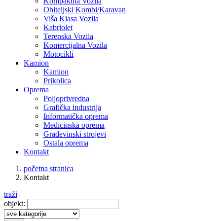
Kompaktna Vozila
Obiteljski Kombi/Karavan
Viša Klasa Vozila
Kabriolet
Terenska Vozila
Komercijalna Vozila
Motocikli
Kamion
Kamion
Prikolica
Oprema
Poljoprivredna
Grafička industrija
Informatička oprema
Medicinska oprema
Građevinski strojevi
Ostala oprema
Kontakt
početna stranica
Kontakt
traži
objekt: