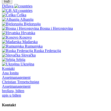
traži
Država
All countries
Češka
Albanija
Bjelorusija
Bosna i Hercegovina
Hrvatska
Kosovo
Mađarska
Rumunjska
Ruska Federacija
Slovačka
Srbija
Ukrajina
Kontakt
Ana Ionita
Assetmanagement
Christian Trepetschnigg
Assetmanagement
brošura, bilten
upis u bilten
Kontakt