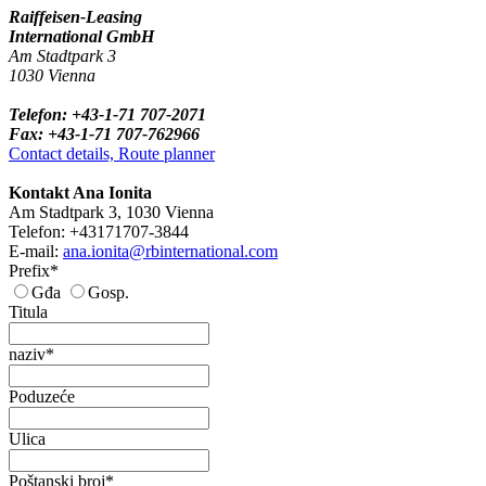
Raiffeisen-Leasing
International GmbH
Am Stadtpark 3
1030 Vienna
Telefon: +43-1-71 707-2071
Fax: +43-1-71 707-762966
Contact details, Route planner
Kontakt Ana Ionita
Am Stadtpark 3, 1030 Vienna
Telefon: +43171707-3844
E-mail:
ana.ionita@rbinternational.com
Prefix*
Gđa
Gosp.
Titula
naziv*
Poduzeće
Ulica
Poštanski broj*