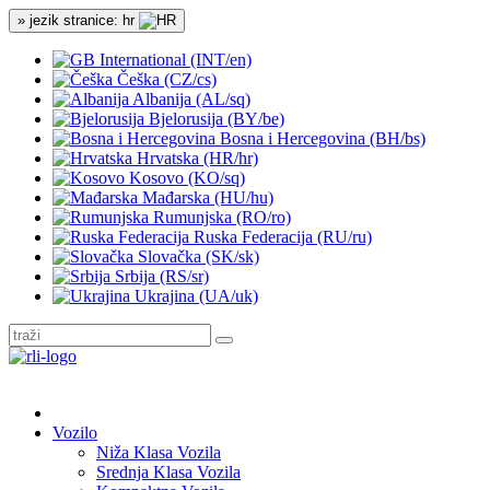
» jezik stranice: hr
International (INT/en)
Češka (CZ/cs)
Albanija (AL/sq)
Bjelorusija (BY/be)
Bosna i Hercegovina (BH/bs)
Hrvatska (HR/hr)
Kosovo (KO/sq)
Mađarska (HU/hu)
Rumunjska (RO/ro)
Ruska Federacija (RU/ru)
Slovačka (SK/sk)
Srbija (RS/sr)
Ukrajina (UA/uk)
Vozilo
Niža Klasa Vozila
Srednja Klasa Vozila