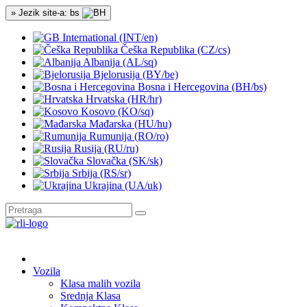
» Jezik site-a: bs
International (INT/en)
Češka Republika (CZ/cs)
Albanija (AL/sq)
Bjelorusija (BY/be)
Bosna i Hercegovina (BH/bs)
Hrvatska (HR/hr)
Kosovo (KO/sq)
Mađarska (HU/hu)
Rumunija (RO/ro)
Rusija (RU/ru)
Slovačka (SK/sk)
Srbija (RS/sr)
Ukrajina (UA/uk)
Vozila
Klasa malih vozila
Srednja Klasa