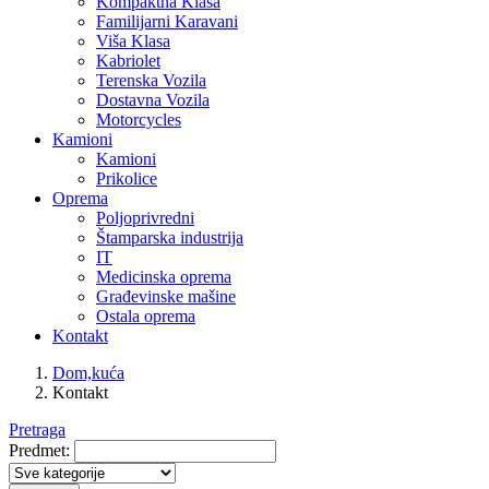
Kompaktna Klasa
Familijarni Karavani
Viša Klasa
Kabriolet
Terenska Vozila
Dostavna Vozila
Motorcycles
Kamioni
Kamioni
Prikolice
Oprema
Poljoprivredni
Štamparska industrija
IT
Medicinska oprema
Građevinske mašine
Ostala oprema
Kontakt
Dom,kuća
Kontakt
Pretraga
Predmet: