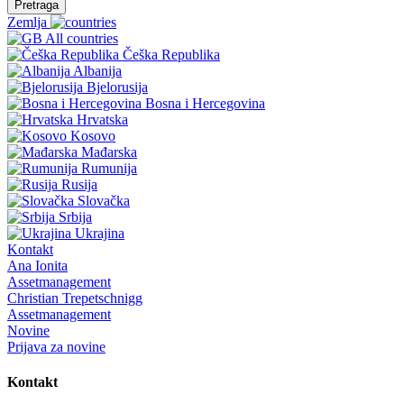
Pretraga
Zemlja
All countries
Češka Republika
Albanija
Bjelorusija
Bosna i Hercegovina
Hrvatska
Kosovo
Mađarska
Rumunija
Rusija
Slovačka
Srbija
Ukrajina
Kontakt
Ana Ionita
Assetmanagement
Christian Trepetschnigg
Assetmanagement
Novine
Prijava za novine
Kontakt