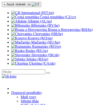
» Jazyk stránek: cs
International (INT/en)
Česká republika (CZ/cs)
Albánie (AL/sq)
Bělorusko (BY/be)
Bosna a Hercegovina (BH/bs)
Chorvatsko (HR/hr)
Kosovo (KO/sq)
Maďarsko (HU/hu)
Rumunsko (RO/ro)
Rusko (RU/ru)
Slovensko (SK/sk)
Srbsko (RS/sr)
Ukrajina (UA/uk)
Dopravní prostředky
Malé vozy
Střední třída