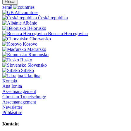
Hledat
země
All countries
Česká republika
Albánie
Bělorusko
Bosna a Hercegovina
Chorvatsko
Kosovo
Maďarsko
Rumunsko
Rusko
Slovensko
Srbsko
Ukrajina
Kontakt
Ana Ionita
Assetmanagement
Christian Trepetschnigg
Assetmanagement
Newsletter
Přihlásit se
Kontakt