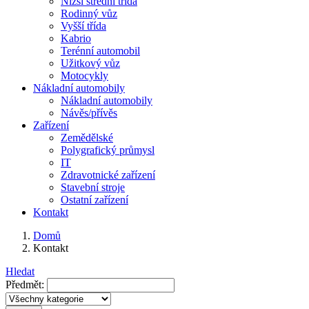
Nižší střední třída
Rodinný vůz
Vyšší třída
Kabrio
Terénní automobil
Užitkový vůz
Motocykly
Nákladní automobily
Nákladní automobily
Návěs/přívěs
Zařízení
Zemědělské
Polygrafický průmysl
IT
Zdravotnické zařízení
Stavební stroje
Ostatní zařízení
Kontakt
Domů
Kontakt
Hledat
Předmět: