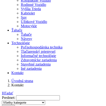
Kompaktné Vozidlo
Rodinné Vozidlo
Vyššia Trieda
Kabriolet
Suv
Úžitkové Vozidlo
Motocykle
Ťahače
Ťahače
Návesy
Technológie
Poľnohospodárska technika
Tlačiarenský priemysel
Informačné technológie
Zdravotnícke zariadenia
Stavebné zariadenia
Iné zariadenia
Kontakt
Úvodná strana
Kontakt
Hľadať
Predmet: