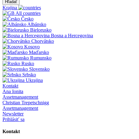
Hľadať
Krajina
All countries
Česko
Albánsko
Bielorusko
Bosna a Hercegovina
Chorvátsko
Kosovo
Maďarsko
Rumunsko
Rusko
Slovensko
Srbsko
Ukrajina
Kontakt
Ana Ionita
Assetmanagement
Christian Trepetschnigg
Assetmanagement
Newsletter
Prihlásiť sa
Kontakt