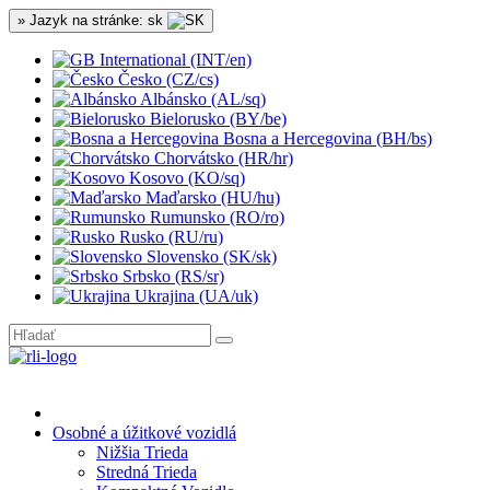
» Jazyk na stránke: sk
International (INT/en)
Česko (CZ/cs)
Albánsko (AL/sq)
Bielorusko (BY/be)
Bosna a Hercegovina (BH/bs)
Chorvátsko (HR/hr)
Kosovo (KO/sq)
Maďarsko (HU/hu)
Rumunsko (RO/ro)
Rusko (RU/ru)
Slovensko (SK/sk)
Srbsko (RS/sr)
Ukrajina (UA/uk)
Osobné a úžitkové vozidlá
Nižšia Trieda
Stredná Trieda