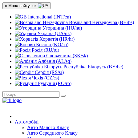
» Мова сайту: uk
International (INT/en)
Bosnia and Herzegovina (BH/bs)
Угорщина (HU/hu)
Україна (UA/uk)
Хорватія (HR/hr)
Косово (KO/sq)
Росія (RU/ru)
Словаччина (SK/sk)
Албанія (AL/sq)
Республіка Білорусь (BY/be)
Сербія (RS/sr)
Чехія (CZ/cs)
Румунія (RO/ro)
Автомобілі
Авто Малого Класу
Авто Середнього Класу