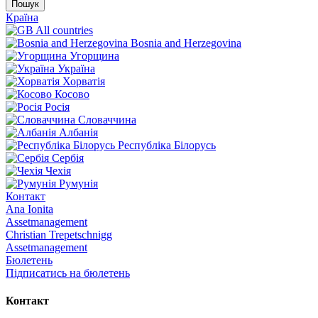
Пошук
Країна
All countries
Bosnia and Herzegovina
Угорщина
Україна
Хорватія
Косово
Росія
Словаччина
Албанія
Республіка Білорусь
Сербія
Чехія
Румунія
Контакт
Ana Ionita
Assetmanagement
Christian Trepetschnigg
Assetmanagement
Бюлетень
Підписатись на бюлетень
Контакт