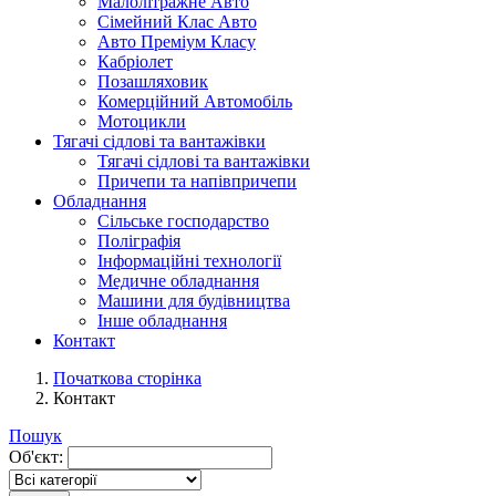
Малолітражне Авто
Сімейний Клас Авто
Авто Преміум Класу
Кабріолет
Позашляховик
Комерційний Автомобіль
Мотоцикли
Тягачі сідлові та вантажівки
Тягачі сідлові та вантажівки
Причепи та напівпричепи
Обладнання
Сільське господарство
Поліграфія
Інформаційні технології
Медичне обладнання
Машини для будівництва
Інше обладнання
Контакт
Початкова сторінка
Контакт
Пошук
Об'єкт: