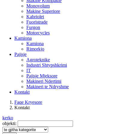
Makine Kompakte
Monovolum
Makine Superiore
Kabriolet
Fuoristrade
Furgon
Motorcycles
Kamiona
Kamiona
Rimorkjo
Pajisje
Agroteknike
Industri Shtypshkrimi
IT
Pajisje Mjeksore
Makineri Ndertimi
Makineri te Ndryshme
Kontakt
Faqe Kryesore
Kontakt
kerko
objekti: