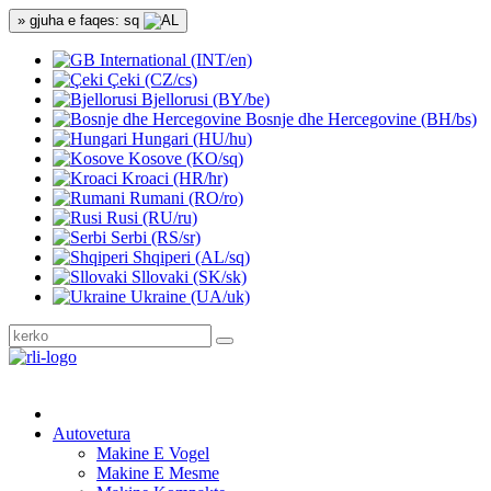
» gjuha e faqes: sq
International (INT/en)
Çeki (CZ/cs)
Bjellorusi (BY/be)
Bosnje dhe Hercegovine (BH/bs)
Hungari (HU/hu)
Kosove (KO/sq)
Kroaci (HR/hr)
Rumani (RO/ro)
Rusi (RU/ru)
Serbi (RS/sr)
Shqiperi (AL/sq)
Sllovaki (SK/sk)
Ukraine (UA/uk)
Autovetura
Makine E Vogel
Makine E Mesme