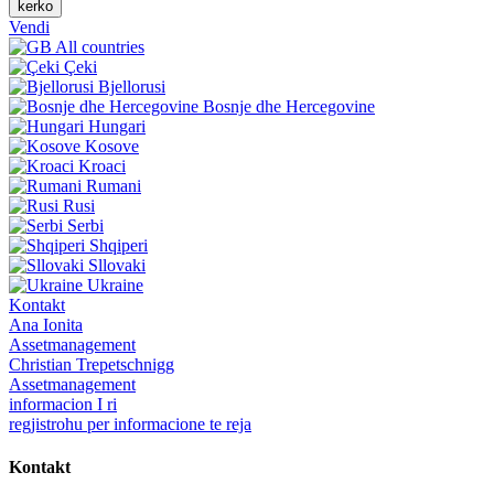
kerko
Vendi
All countries
Çeki
Bjellorusi
Bosnje dhe Hercegovine
Hungari
Kosove
Kroaci
Rumani
Rusi
Serbi
Shqiperi
Sllovaki
Ukraine
Kontakt
Ana Ionita
Assetmanagement
Christian Trepetschnigg
Assetmanagement
informacion I ri
regjistrohu per informacione te reja
Kontakt