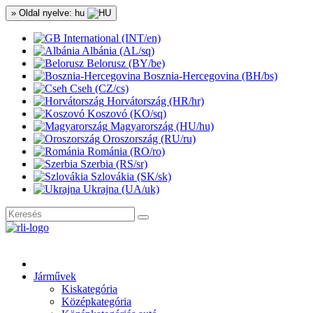
» Oldal nyelve: hu
International (INT/en)
Albánia (AL/sq)
Belorusz (BY/be)
Bosznia-Hercegovina (BH/bs)
Cseh (CZ/cs)
Horvátország (HR/hr)
Koszovó (KO/sq)
Magyarország (HU/hu)
Oroszország (RU/ru)
Románia (RO/ro)
Szerbia (RS/sr)
Szlovákia (SK/sk)
Ukrajna (UA/uk)
Járművek
Kiskategória
Középkategória