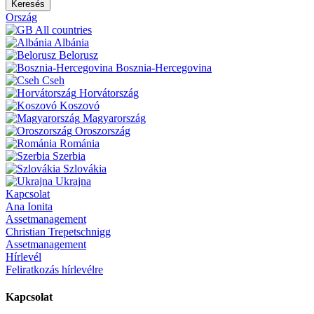
Keresés
Ország
All countries
Albánia
Belorusz
Bosznia-Hercegovina
Cseh
Horvátország
Koszovó
Magyarország
Oroszország
Románia
Szerbia
Szlovákia
Ukrajna
Kapcsolat
Ana Ionita
Assetmanagement
Christian Trepetschnigg
Assetmanagement
Hírlevél
Feliratkozás hírlevélre
Kapcsolat