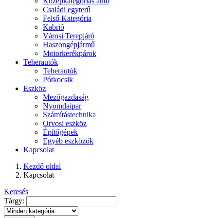
Középkategóriás autó
Családi egyterű
Felső Kategória
Kabrió
Városi Terepjáró
Haszongépjármű
Motorkerékpárok
Teherautók
Teherautók
Pótkocsik
Eszköz
Mezőgazdaság
Nyomdaipar
Számítástechnika
Orvosi eszköz
Építőgépek
Egyéb eszközök
Kapcsolat
Kezdő oldal
Kapcsolat
Keresés
Tárgy: