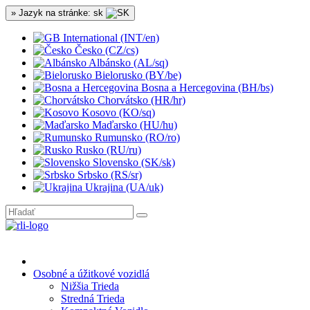
» Jazyk na stránke: sk
International (INT/en)
Česko (CZ/cs)
Albánsko (AL/sq)
Bielorusko (BY/be)
Bosna a Hercegovina (BH/bs)
Chorvátsko (HR/hr)
Kosovo (KO/sq)
Maďarsko (HU/hu)
Rumunsko (RO/ro)
Rusko (RU/ru)
Slovensko (SK/sk)
Srbsko (RS/sr)
Ukrajina (UA/uk)
Osobné a úžitkové vozidlá
Nižšia Trieda
Stredná Trieda