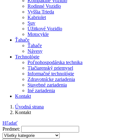
Kompaktné Vozidlo
Rodinné Vozidlo
Vyššia Trieda
Kabriolet
Suv
Úžitkové Vozidlo
Motocykle
Ťahače
Ťahače
Návesy
Technológie
Poľnohospodárska technika
Tlačiarenský priemysel
Informačné technológie
Zdravotnícke zariadenia
Stavebné zariadenia
Iné zariadenia
Kontakt
Úvodná strana
Kontakt
Hľadať
Predmet: