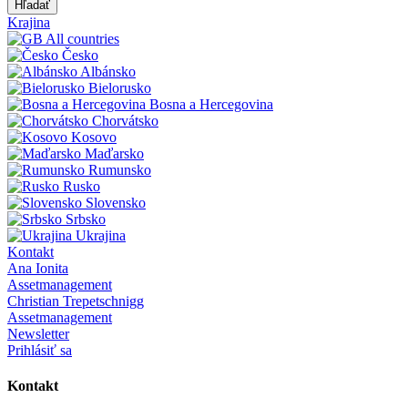
Hľadať
Krajina
All countries
Česko
Albánsko
Bielorusko
Bosna a Hercegovina
Chorvátsko
Kosovo
Maďarsko
Rumunsko
Rusko
Slovensko
Srbsko
Ukrajina
Kontakt
Ana Ionita
Assetmanagement
Christian Trepetschnigg
Assetmanagement
Newsletter
Prihlásiť sa
Kontakt