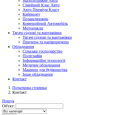
Малолітражне Авто
Сімейний Клас Авто
Авто Преміум Класу
Кабріолет
Позашляховик
Комерційний Автомобіль
Мотоцикли
Тягачі сідлові та вантажівки
Тягачі сідлові та вантажівки
Причепи та напівпричепи
Обладнання
Сільське господарство
Поліграфія
Інформаційні технології
Медичне обладнання
Машини для будівництва
Інше обладнання
Контакт
Початкова сторінка
Контакт
Пошук
Об'єкт: