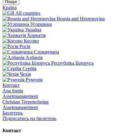
Пошук
Країна
All countries
Bosnia and Herzegovina
Угорщина
Україна
Хорватія
Косово
Росія
Словаччина
Албанія
Республіка Білорусь
Сербія
Чехія
Румунія
Контакт
Ana Ionita
Assetmanagement
Christian Trepetschnigg
Assetmanagement
Бюлетень
Підписатись на бюлетень
Контакт