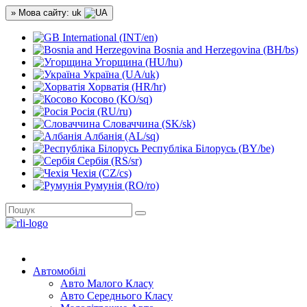
» Мова сайту: uk
International (INT/en)
Bosnia and Herzegovina (BH/bs)
Угорщина (HU/hu)
Україна (UA/uk)
Хорватія (HR/hr)
Косово (KO/sq)
Росія (RU/ru)
Словаччина (SK/sk)
Албанія (AL/sq)
Республіка Білорусь (BY/be)
Сербія (RS/sr)
Чехія (CZ/cs)
Румунія (RO/ro)
Автомобілі
Авто Малого Класу
Авто Середнього Класу