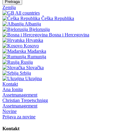
Pretraga
Zemlja
All countries
Češka Republika
Albanija
Bjelorusija
Bosna i Hercegovina
Hrvatska
Kosovo
Mađarska
Rumunija
Rusija
Slovačka
Srbija
Ukrajina
Kontakt
Ana Ionita
Assetmanagement
Christian Trepetschnigg
Assetmanagement
Novine
Prijava za novine
Kontakt