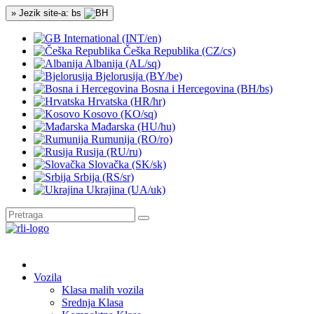
» Jezik site-a: bs
International (INT/en)
Češka Republika (CZ/cs)
Albanija (AL/sq)
Bjelorusija (BY/be)
Bosna i Hercegovina (BH/bs)
Hrvatska (HR/hr)
Kosovo (KO/sq)
Mađarska (HU/hu)
Rumunija (RO/ro)
Rusija (RU/ru)
Slovačka (SK/sk)
Srbija (RS/sr)
Ukrajina (UA/uk)
Vozila
Klasa malih vozila
Srednja Klasa