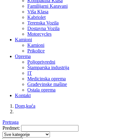
Kompaktna Klasa
Familijarni Karavani
Viša Klasa
Kabriolet
Terenska Vozila
Dostavna Vozila
Motorcycles
Kamioni
Kamioni
Prikolice
Oprema
Poljoprivredni
Štamparska industrija
IT
Medicinska oprema
Građevinske mašine
Ostala oprema
Kontakt
Dom,kuća
Pretraga
Predmet: