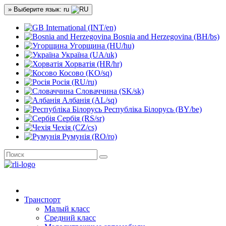
» Выберите язык: ru
International (INT/en)
Bosnia and Herzegovina (BH/bs)
Угорщина (HU/hu)
Україна (UA/uk)
Хорватія (HR/hr)
Косово (KO/sq)
Росія (RU/ru)
Словаччина (SK/sk)
Албанія (AL/sq)
Республіка Білорусь (BY/be)
Сербія (RS/sr)
Чехія (CZ/cs)
Румунія (RO/ro)
Транспорт
Малый класс
Средний класс