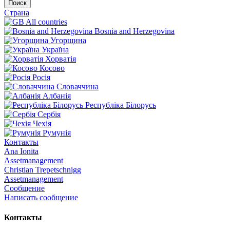
Поиск
Страна
All countries
Bosnia and Herzegovina
Угорщина
Україна
Хорватія
Косово
Росія
Словаччина
Албанія
Республіка Білорусь
Сербія
Чехія
Румунія
Контакты
Ana Ionita
Assetmanagement
Christian Trepetschnigg
Assetmanagement
Сообщение
Написать сообщение
Контакты