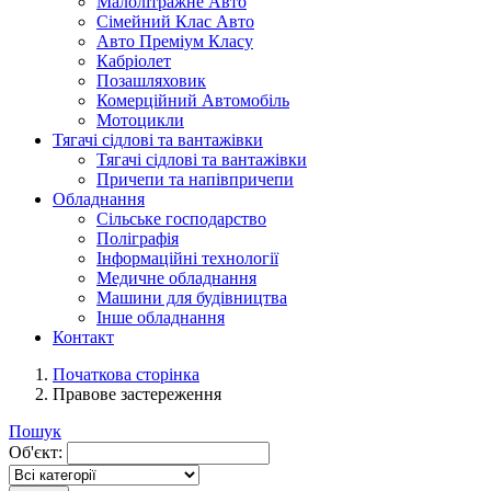
Малолітражне Авто
Сімейний Клас Авто
Авто Преміум Класу
Кабріолет
Позашляховик
Комерційний Автомобіль
Мотоцикли
Тягачі сідлові та вантажівки
Тягачі сідлові та вантажівки
Причепи та напівпричепи
Обладнання
Сільське господарство
Поліграфія
Інформаційні технології
Медичне обладнання
Машини для будівництва
Інше обладнання
Контакт
Початкова сторінка
Правове застереження
Пошук
Об'єкт: