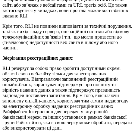
сайті або зв’язках з вебсайтами та URL третіх осіб. Це також
застосовується у випадках, коли про такі можливості збитків
вказано RLI.
Крім того, RLI не повинен відповідати за технічні порушення,
такі як вихід з ладу сервера, операційної системи або відмову
телекомунікаційних зв’язків і т.п., що могли призвести до
(тимчасової) недоступності веб-сайта в цілому або його
частин.
Зберігання реєстраційних даних:
RLI резервує за собою право зробити доступними окремі
області свого веб-сайту тільки для зареєстрованих
користувачів. Відправляючи заповнений реєстраційний
онлайн-бланк, користувач підтверджує про повноту та
вірність наданих даних а також підтверджує правдивість
відповідей поставлені запитання. Крім того, відсилаючи
заповнену онлайн-анкету, користувач тим самим надає згоду
на електронну обробку наданих реєстраційних даних
Райффайзен Інтернешнл для передачі у внутрішній
банківській мережі та інших установах в рамках банківської
групи Райффайзен, яка в свою чергу може обробити, передати
або використовувати ці дані.