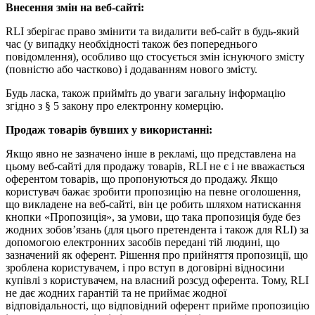
Внесення змін на веб-сайті:
RLI зберігає право змінити та видалити веб-сайт в будь-який
час (у випадку необхідності також без попереднього
повідомлення), особливо що стосується змін існуючого змісту
(повністю або частково) і додаванням нового змісту.
Будь ласка, також прийміть до уваги загальну інформацію
згідно з § 5 закону про електронну комерцію.
Продаж товарів бувших у використанні:
Якщо явно не зазначено інше в рекламі, що представлена на
цьому веб-сайті для продажу товарів, RLI не є і не вважається
оферентом товарів, що пропонуються до продажу. Якщо
користувач бажає зробити пропозицію на певне оголошення,
що викладене на веб-сайті, він це робить шляхом натискання
кнопки «Пропозиція», за умови, що така пропозиція буде без
жодних зобов’язань (для цього претендента і також для RLI) за
допомогою електронних засобів передані тій людині, що
зазначений як оферент. Рішення про прийняття пропозиції, що
зроблена користувачем, і про вступ в договірні відносини
купівлі з користувачем, на власний розсуд оферента. Тому, RLI
не дає жодних гарантій та не приймає жодної
відповідальності, що відповідний оферент прийме пропозицію