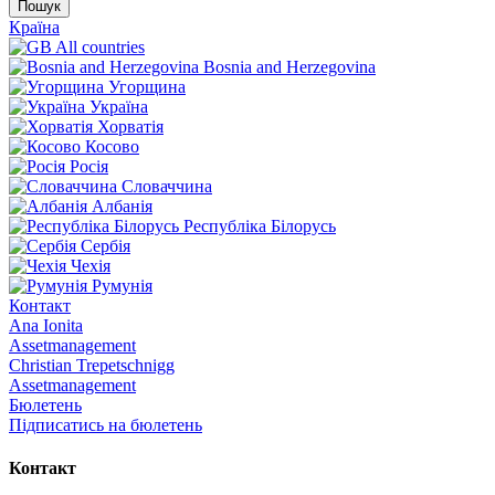
Пошук
Країна
All countries
Bosnia and Herzegovina
Угорщина
Україна
Хорватія
Косово
Росія
Словаччина
Албанія
Республіка Білорусь
Сербія
Чехія
Румунія
Контакт
Ana Ionita
Assetmanagement
Christian Trepetschnigg
Assetmanagement
Бюлетень
Підписатись на бюлетень
Контакт