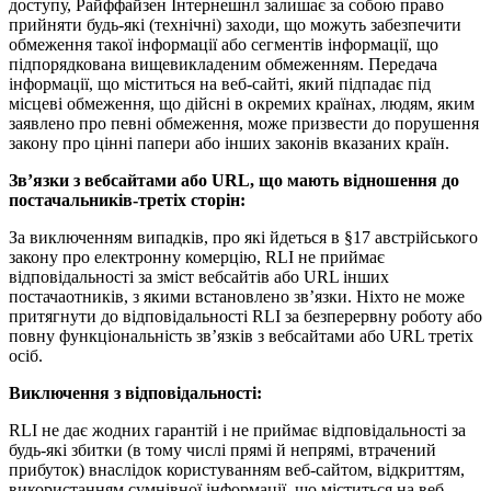
доступу, Райффайзен Інтернешнл залишає за собою право
прийняти будь-які (технічні) заходи, що можуть забезпечити
обмеження такої інформації або сегментів інформації, що
підпорядкована вищевикладеним обмеженням. Передача
інформації, що міститься на веб-сайті, який підпадає під
місцеві обмеження, що дійсні в окремих країнах, людям, яким
заявлено про певні обмеження, може призвести до порушення
закону про цінні папери або інших законів вказаних країн.
Зв’язки з вебсайтами або URL, що мають відношення до
постачальників-третіх сторін:
За виключенням випадків, про які йдеться в §17 австрійського
закону про електронну комерцію, RLI не приймає
відповідальності за зміст вебсайтів або URL інших
постачаотників, з якими встановлено зв’язки. Ніхто не може
притягнути до відповідальності RLI за безперервну роботу або
повну функціональність зв’язків з вебсайтами або URL третіх
осіб.
Виключення з відповідальності:
RLI не дає жодних гарантій і не приймає відповідальності за
будь-які збитки (в тому числі прямі й непрямі, втрачений
прибуток) внаслідок користуванням веб-сайтом, відкриттям,
використанням сумнівної інформації, що міститься на веб-