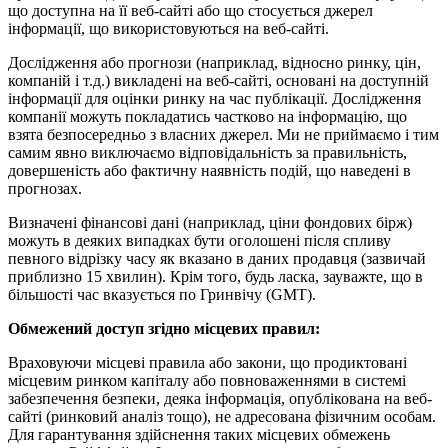
що доступна на її веб-сайті або що стосується джерел
інформації, що використовуються на веб-сайті.
Дослідження або прогнози (наприклад, відносно ринку, цін,
компаній і т.д.) викладені на веб-сайті, основані на доступній
інформації для оцінки ринку на час публікації. Дослідження
компанії можуть покладатись частково на інформацію, що
взята безпосередньо з власних джерел. Ми не приймаємо і тим
самим явно виключаємо відповідальність за правильність,
довершеність або фактичну наявність подій, що наведені в
прогнозах.
Визначені фінансові дані (наприклад, ціни фондових бірж)
можуть в деяких випадках бути оголошені після спливу
певного відрізку часу як вказано в даних продавця (зазвичай
приблизно 15 хвилин). Крім того, будь ласка, зауважте, що в
більшості час вказується по Гринвічу (GMT).
Обмежений доступ згідно місцевих правил:
Враховуючи місцеві правила або закони, що продиктовані
місцевим ринком капіталу або повноваженнями в системі
забезпечення безпеки, деяка інформація, опублікована на веб-
сайті (ринковий аналіз тощо), не адресована фізичним особам.
Для гарантування здійснення таких місцевих обмежень