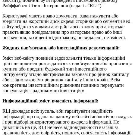
вебсайту, повинні бути проведені з письмового дозволу
Райффайзен Лізинг Інтернешнл (надалі - "RLI").
Користувачі мають право друкувати, завантажувати або
зберігати на жорсткий диск окремі сторінки або сегменти веб-
сайту згідно з умовами австрійського закону про авторське
правота якщо повідомлення про авторське право або інші
позначення, захищені згідно закону, не видалені, не змінені.
Жодних нав’язувань або інвестиційних рекомендацій:
Зміст веб-сайту повинен задовольняти тільки інформаційні
цілі і не повинен розглядатися як нав’язування або пропозиція
купити або продати будь-який тип інвестиційного
інструменту згідно австрійським законам про ринок капіталу
або згідно законам про ринок капіталу інших країн. Всім
конкретним інвестиційним рішенням повинно передувати
консультація з радником по інвестиціям.
Информаційний зміст, вчасність інформації:
RLI докладає всіх зусиль, аби гарантувати надійність
інформації, що подана на даному веб-сайті аналогічно тому, як
і при відборі використовуваного джерела інформації. Не
дивлячись на це, RLI не несе відповідальності взагалі за
правильність, достовірність, повноту, своєчасність інформації,