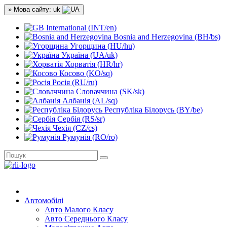
» Мова сайту: uk
International (INT/en)
Bosnia and Herzegovina (BH/bs)
Угорщина (HU/hu)
Україна (UA/uk)
Хорватія (HR/hr)
Косово (KO/sq)
Росія (RU/ru)
Словаччина (SK/sk)
Албанія (AL/sq)
Республіка Білорусь (BY/be)
Сербія (RS/sr)
Чехія (CZ/cs)
Румунія (RO/ro)
Автомобілі
Авто Малого Класу
Авто Середнього Класу