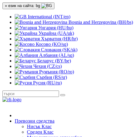
» език на сайта: bg
International (INT/en)
Bosnia and Herzegovina (BH/bs)
Унгария (HU/hu)
Украйна (UA/uk)
Хърватия (HR/hr)
Косово (KO/sq)
Словакия (SK/sk)
Албания (AL/sq)
Беларус (BY/be)
Чехия (CZ/cs)
Румъния (RO/ro)
Сърбия (RS/sr)
Русия (RU/ru)
Превозни средства
Нисък Клас
Среден Клас