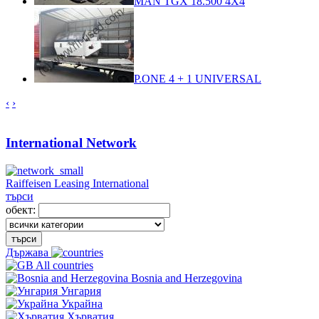
MAN TGX 18.500 4X4
P.ONE 4 + 1 UNIVERSAL
‹
›
International Network
Raiffeisen Leasing International
търси
обект:
търси
Държава
All countries
Bosnia and Herzegovina
Унгария
Украйна
Хърватия