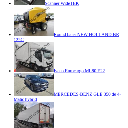
Scanner WideTEK
Round baler NEW HOLLAND BR
125C
Iveco Eurocargo ML80 E22
MERCEDES-BENZ GLE 350 de 4-
Matic hybrid