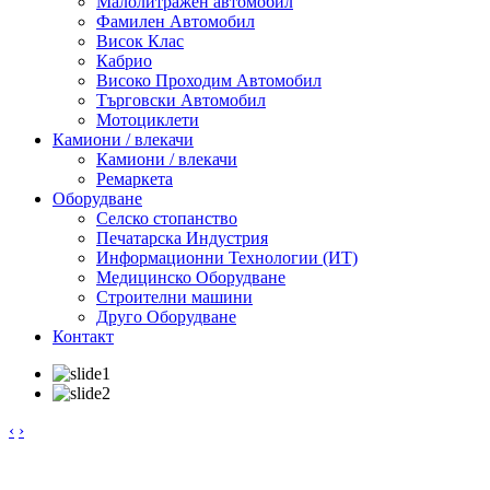
Малолитражен автомобил
Фамилен Автомобил
Висок Клас
Кабрио
Високо Проходим Автомобил
Търговски Автомобил
Мотоциклети
Камиони / влекачи
Камиони / влекачи
Ремаркета
Оборудване
Селско стопанство
Печатарска Индустрия
Информационни Технологии (ИТ)
Медицинско Оборудване
Строителни машини
Друго Оборудване
Контакт
‹
›