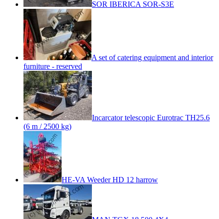
SOR IBERICA SOR-S3E
A set of catering equipment and interior
furniture - reserved
Incarcator telescopic Eurotrac TH25.6
(6 m / 2500 kg)
HE-VA Weeder HD 12 harrow