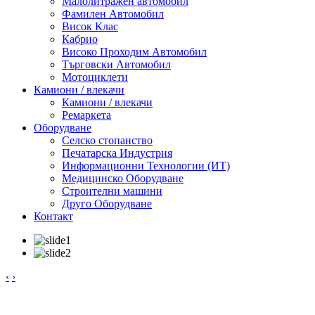
Малолитражен автомобил
Фамилен Автомобил
Висок Клас
Кабрио
Високо Проходим Автомобил
Търговски Автомобил
Мотоциклети
Камиони / влекачи
Камиони / влекачи
Ремаркета
Оборудване
Селско стопанство
Печатарска Индустрия
Информационни Технологии (ИТ)
Медицинско Оборудване
Строителни машини
Друго Оборудване
Контакт
‹
›