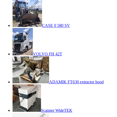
CASE 0 580 SV
VOLVO FH 42T
ADAMIK FT630 extractor hood
Scanner WideTEK