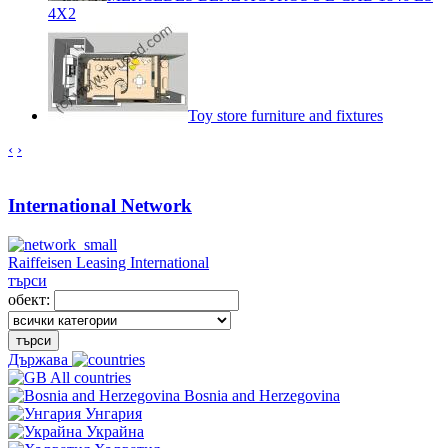
4X2
Toy store furniture and fixtures
‹
›
International Network
Raiffeisen Leasing International
търси
обект:
търси
Държава
All countries
Bosnia and Herzegovina
Унгария
Украйна