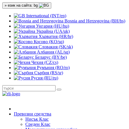
» език на сайта: bg
International (INT/en)
Bosnia and Herzegovina (BH/bs)
Унгария (HU/hu)
Украйна (UA/uk)
Хърватия (HR/hr)
Косово (KO/sq)
Словакия (SK/sk)
Албания (AL/sq)
Беларус (BY/be)
Чехия (CZ/cs)
Румъния (RO/ro)
Сърбия (RS/sr)
Русия (RU/ru)
Превозни средства
Нисък Клас
Среден Клас