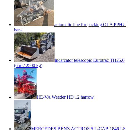
automatic line for packing OLA PPHU
bars
Incarcator telescopic Eurotrac TH25.6
(6 m / 2500 kg)
HE-VA Weeder HD 12 harrow
MERCEDES BENZ ACTROS 5 L-CAB 1846 LS