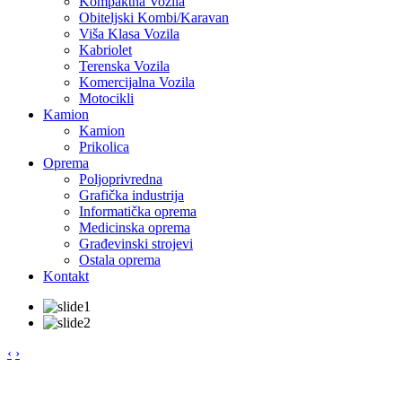
Kompaktna Vozila
Obiteljski Kombi/Karavan
Viša Klasa Vozila
Kabriolet
Terenska Vozila
Komercijalna Vozila
Motocikli
Kamion
Kamion
Prikolica
Oprema
Poljoprivredna
Grafička industrija
Informatička oprema
Medicinska oprema
Građevinski strojevi
Ostala oprema
Kontakt
‹
›