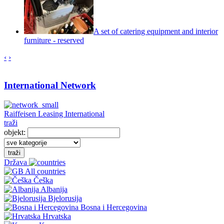
A set of catering equipment and interior
furniture - reserved
‹
›
International Network
Raiffeisen Leasing International
traži
objekt:
traži
Država
All countries
Češka
Albanija
Bjelorusija
Bosna i Hercegovina
Hrvatska