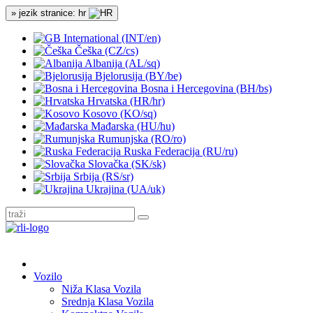
» jezik stranice: hr
International (INT/en)
Češka (CZ/cs)
Albanija (AL/sq)
Bjelorusija (BY/be)
Bosna i Hercegovina (BH/bs)
Hrvatska (HR/hr)
Kosovo (KO/sq)
Mađarska (HU/hu)
Rumunjska (RO/ro)
Ruska Federacija (RU/ru)
Slovačka (SK/sk)
Srbija (RS/sr)
Ukrajina (UA/uk)
Vozilo
Niža Klasa Vozila
Srednja Klasa Vozila